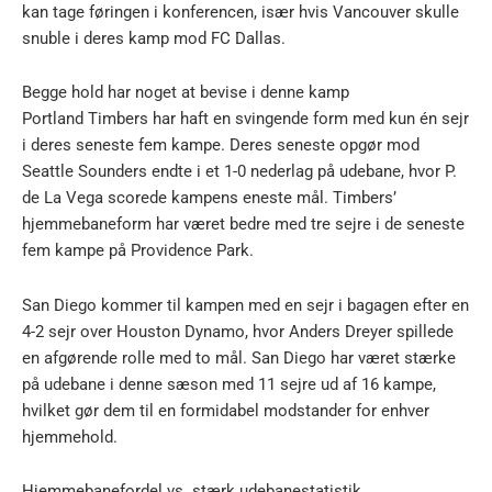
kan tage føringen i konferencen, især hvis Vancouver skulle
snuble i deres kamp mod FC Dallas.
Begge hold har noget at bevise i denne kamp
Portland Timbers har haft en svingende form med kun én sejr
i deres seneste fem kampe. Deres seneste opgør mod
Seattle Sounders endte i et 1-0 nederlag på udebane, hvor P.
de La Vega scorede kampens eneste mål. Timbers’
hjemmebaneform har været bedre med tre sejre i de seneste
fem kampe på Providence Park.
San Diego kommer til kampen med en sejr i bagagen efter en
4-2 sejr over Houston Dynamo, hvor Anders Dreyer spillede
en afgørende rolle med to mål. San Diego har været stærke
på udebane i denne sæson med 11 sejre ud af 16 kampe,
hvilket gør dem til en formidabel modstander for enhver
hjemmehold.
Hjemmebanefordel vs. stærk udebanestatistik