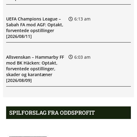
UEFA Champions League –
6:13 am
Sabah FA mod AGF: Optakt,
forventede opstillinger
[2026/08/11]
Allsvenskan – Hammarby FF
6:03 am
mod BK Häcken: Optakt,
forventede opstillinger,
skader og karantæner
[2026/08/09]
John Kennedy Batista de
5:23 am
Souza usikker til Fluminenses
SPILFORSLAG FRA ODDSPROFIT
kamp
Newcastle afviser Manchester
8:46 pm