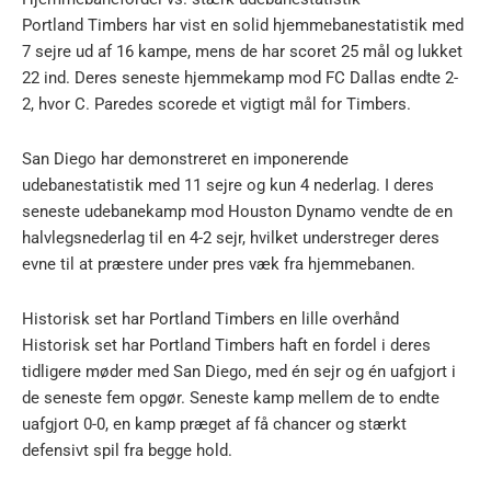
Portland Timbers har vist en solid hjemmebanestatistik med
7 sejre ud af 16 kampe, mens de har scoret 25 mål og lukket
22 ind. Deres seneste hjemmekamp mod FC Dallas endte 2-
2, hvor C. Paredes scorede et vigtigt mål for Timbers.
San Diego har demonstreret en imponerende
udebanestatistik med 11 sejre og kun 4 nederlag. I deres
seneste udebanekamp mod Houston Dynamo vendte de en
halvlegsnederlag til en 4-2 sejr, hvilket understreger deres
evne til at præstere under pres væk fra hjemmebanen.
Historisk set har Portland Timbers en lille overhånd
Historisk set har Portland Timbers haft en fordel i deres
tidligere møder med San Diego, med én sejr og én uafgjort i
de seneste fem opgør. Seneste kamp mellem de to endte
uafgjort 0-0, en kamp præget af få chancer og stærkt
defensivt spil fra begge hold.