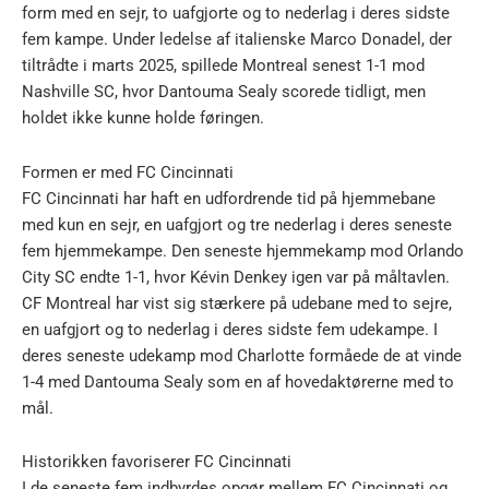
form med en sejr, to uafgjorte og to nederlag i deres sidste
fem kampe. Under ledelse af italienske Marco Donadel, der
tiltrådte i marts 2025, spillede Montreal senest 1-1 mod
Nashville SC, hvor Dantouma Sealy scorede tidligt, men
holdet ikke kunne holde føringen.
Formen er med FC Cincinnati
FC Cincinnati har haft en udfordrende tid på hjemmebane
med kun en sejr, en uafgjort og tre nederlag i deres seneste
fem hjemmekampe. Den seneste hjemmekamp mod Orlando
City SC endte 1-1, hvor Kévin Denkey igen var på måltavlen.
CF Montreal har vist sig stærkere på udebane med to sejre,
en uafgjort og to nederlag i deres sidste fem udekampe. I
deres seneste udekamp mod Charlotte formåede de at vinde
1-4 med Dantouma Sealy som en af hovedaktørerne med to
mål.
Historikken favoriserer FC Cincinnati
I de seneste fem indbyrdes opgør mellem FC Cincinnati og