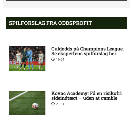
Stanley Wilson skadesstatus
3:08 pm
hos AIK Stockholm
SPILFORSLAG FRA ODDSPROFIT
Rodrigo Jhossel Huescas
1:19 pm
Hurtado misser kamp for FC
Guldodds på Champions League:
København
Se ekspertens spilforslag her
16:04
1. Division – AaB mod Kolding
12:32 pm
IF: Optakt [2026/08/09]
Kovac Academy: Få en risikofri
Jay-Roy Jornell Grot ude med
11:28 am
sideindtægt – uden at gamble
skade for OB
21:51
Sønderjyske uden Rasmus
11:23 am
Hjorth Vinderslev: