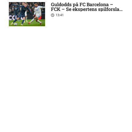
skadesstatus
Guldodds på FC Barcelona –
FCK – Se ekspertens spilforslag
her
13:41
Alexander Magnus Busch
9:46 am
skadet: seneste nyt hos
Silkeborg IF
FOOTY ENTERTAINMENT
Mads Lautrup Freundlich på
8:31 am
skadeslisten hos Silkeborg IF
Emilie Hoffmann deler
vanvittige billeder
Skadesnyt: Warren Caddy
8:17 am
ude for Randers FC
18:39
Status på Paul Izzo hos
6:38 am
Randers FC
Reality-babe viser kanonerne
frem
Superligaen – AC Horsens
6:15 am
18:03