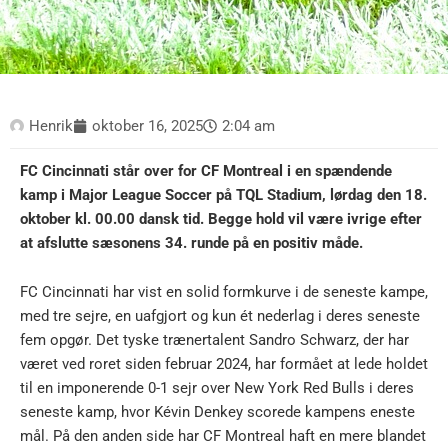
Henrik
oktober 16, 2025
2:04 am
FC Cincinnati står over for CF Montreal i en spændende
kamp i Major League Soccer på TQL Stadium, lørdag den 18.
oktober kl. 00.00 dansk tid. Begge hold vil være ivrige efter
at afslutte sæsonens 34. runde på en positiv måde.
FC Cincinnati har vist en solid formkurve i de seneste kampe,
med tre sejre, en uafgjort og kun ét nederlag i deres seneste
fem opgør. Det tyske trænertalent Sandro Schwarz, der har
været ved roret siden februar 2024, har formået at lede holdet
til en imponerende 0-1 sejr over New York Red Bulls i deres
seneste kamp, hvor Kévin Denkey scorede kampens eneste
mål. På den anden side har CF Montreal haft en mere blandet