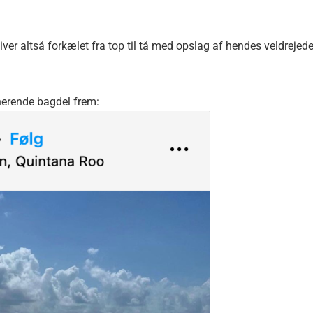
ver altså forkælet fra top til tå med opslag af hendes veldrejed
nerende bagdel frem: