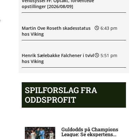
Vendsyssel FF: Optakt, forventede
opstillinger [2026/08/09]
e
Martin Ove Roseth skadesstatus
6:43 pm
hos Viking
Henrik Sælebakke Falchener i tvivl
5:51 pm
hos Viking
Ibrahim Cissé skade: status hos
4:39 pm
SPILFORSLAG FRA
AIK Stockholm
ODDSPROFIT
Charlie Steven Brian Pavey skade:
4:07 pm
status hos AIK Stockholm
Guldodds på Champions
League: Se ekspertens
Stanley Wilson skadesstatus hos
3:08 pm