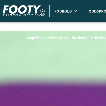
Gå
til
FODBOLD
ODDSPRO
indholdet
THE PERFECT GUIDE TO THE CASINO
Maja Bebe vækker opsigt: Nu viser hun det he