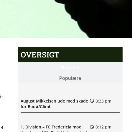
OVERSIGT
Nyheder
Populære
9-
August Mikkelsen ude med skade
8:33 pm
for Bodø/Glimt
1. Division – FC Fredericia mod
8:12 pm
et