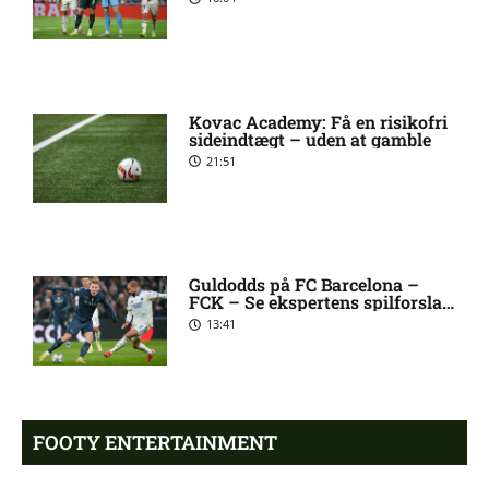
1. Division – AaB mod Kolding
12:32 pm
IF: Optakt [2026/08/09]
Kovac Academy: Få en risikofri
Jay-Roy Jornell Grot ude med
11:28 am
sideindtægt – uden at gamble
skade for OB
21:51
Sønderjyske uden Rasmus
11:23 am
Hjorth Vinderslev:
skadesstatus
Guldodds på FC Barcelona –
FCK – Se ekspertens spilforslag
her
13:41
Alexander Magnus Busch
9:46 am
skadet: seneste nyt hos
Silkeborg IF
FOOTY ENTERTAINMENT
Mads Lautrup Freundlich på
8:31 am
skadeslisten hos Silkeborg IF