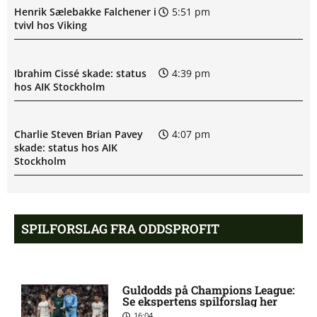
Henrik Sælebakke Falchener i
5:51 pm
tvivl hos Viking
Ibrahim Cissé skade: status
4:39 pm
hos AIK Stockholm
Charlie Steven Brian Pavey
4:07 pm
skade: status hos AIK
Stockholm
Stanley Wilson skadesstatus
3:08 pm
hos AIK Stockholm
SPILFORSLAG FRA ODDSPROFIT
Rodrigo Jhossel Huescas
1:19 pm
Hurtado misser kamp for FC
Guldodds på Champions League:
København
Se ekspertens spilforslag her
16:04