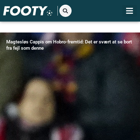
Gå
til
indholdet
Magtesløs Cappis om Hobro-fremtid: Det er svært at se bort
fra fejl som denne