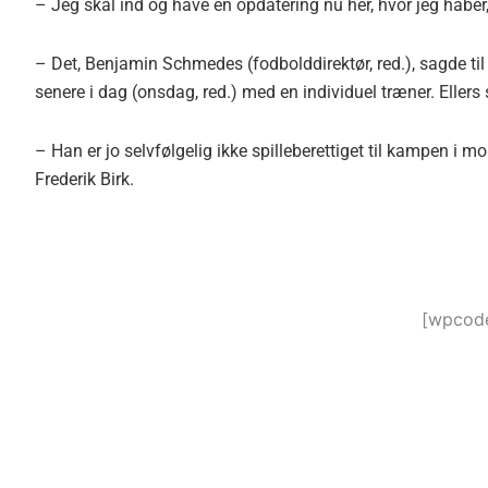
– Jeg skal ind og have en opdatering nu her, hvor jeg håber, 
– Det, Benjamin Schmedes (fodbolddirektør, red.), sagde til m
senere i dag (onsdag, red.) med en individuel træner. Ellers
– Han er jo selvfølgelig ikke spilleberettiget til kampen i m
Frederik Birk.
[wpcode