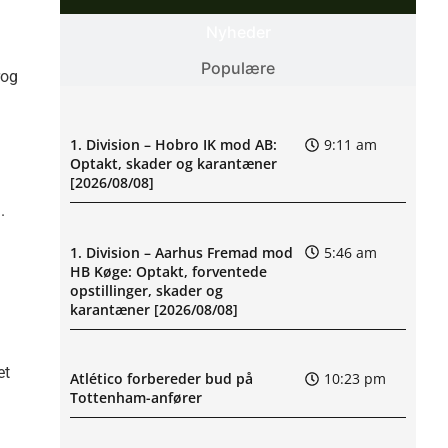
Nyheder
Populære
rog
1. Division – Hobro IK mod AB:
9:11 am
Optakt, skader og karantæner
[2026/08/08]
.
1. Division – Aarhus Fremad mod
5:46 am
HB Køge: Optakt, forventede
opstillinger, skader og
karantæner [2026/08/08]
et
Atlético forbereder bud på
10:23 pm
Tottenham-anfører