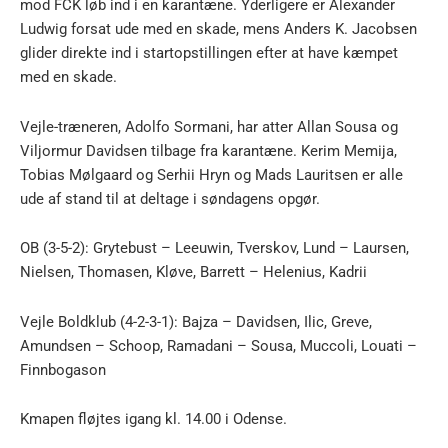
mod FCK løb ind i en karantæne. Yderligere er Alexander
Ludwig forsat ude med en skade, mens Anders K. Jacobsen
glider direkte ind i startopstillingen efter at have kæmpet
med en skade.
Vejle-træneren, Adolfo Sormani, har atter Allan Sousa og
Viljormur Davidsen tilbage fra karantæne. Kerim Memija,
Tobias Mølgaard og Serhii Hryn og Mads Lauritsen er alle
ude af stand til at deltage i søndagens opgør.
OB (3-5-2): Grytebust – Leeuwin, Tverskov, Lund – Laursen,
Nielsen, Thomasen, Kløve, Barrett – Helenius, Kadrii
Vejle Boldklub (4-2-3-1): Bajza – Davidsen, Ilic, Greve,
Amundsen – Schoop, Ramadani – Sousa, Muccoli, Louati –
Finnbogason
Kmapen fløjtes igang kl. 14.00 i Odense.