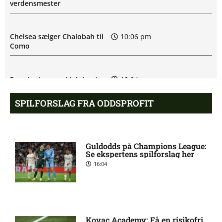
verdensmester
Chelsea sælger Chalobah til
10:06 pm
Como
Premier League-klub henter
10:04 pm
FCN-profil
SPILFORSLAG FRA ODDSPROFIT
Salah lander i Tyrkiet til
10:00 pm
chokskifte
Guldodds på Champions League:
Se ekspertens spilforslag her
16:04
Arsenal henter Bruno
9:55 pm
Guimarães
Eliteserien – Sandefjord mod
7:58 pm
KFUM Oslo: Optakt,
Kovac Academy: Få en risikofri