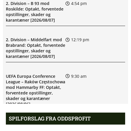
2. Division – B 93 mod
4:54 pm
Roskilde: Optakt, forventede
opstillinger, skader og
karantæner [2026/08/07]
2. Division – Middelfart mod
12:19 pm
Brabrand: Optakt, forventede
opstillinger, skader og
karantæner [2026/08/07]
UEFA Europa Conference
9:30 am
League – Raków Częstochowa
mod Hammarby FF: Optakt,
forventede opstillinger,
skader og karantæner
[2026/08/06]
SPILFORSLAG FRA ODDSPROFIT
Superligaen – Sønderjyske
6:44 am
mod Viborg FF: Optakt,