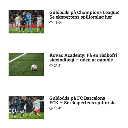
forventede opstillinger,
skader og karantæner
Guldodds på Champions League:
[2026/08/07]
Se ekspertens spilforslag her
16:04
UEFA Europa Conference
5:39 am
League – IFK Göteborg mod
Gent: Optakt, forventede
opstillinger, skader og
Kovac Academy: Få en risikofri
karantæner [2026/08/06]
sideindtægt – uden at gamble
21:51
UEFA Europa Conference
6:57 pm
League – CFR 1907 Cluj mod
Tromsø: Optakt, forventede
opstillinger, skader og
karantæner [2026/08/06]
Guldodds på FC Barcelona –
FCK – Se ekspertens spilforslag
her
13:41
UEFA Europa Conference
3:25 pm
League – Brann mod Apollon
Limassol: Optakt, forventede