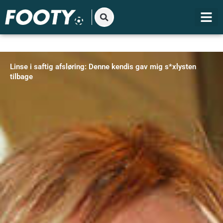
Gå
til
indholdet
Linse i saftig afsløring: Denne kendis gav mig s*xlysten
tilbage