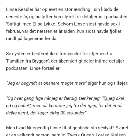
Linse Kessler har oplevet en stor ændring i sin libido de
seneste år, og nu løfter hun sløret for detaljerne i podcasten
‘Saftigt’ med Elisa Lykke. Selvom Linse sidst havde sex i
februar, var det næsten et år siden, hun sidst havde fjollet
rundt på lagenerne før da.
Sexlysten er bestemt ikke forsvundet for stjernen fra
‘Familien fra Bryggen’, der åbenhjertigt deler intime detaljer i
podcasten. Linse fortæller:
“Jeg er begyndt at onanere meget mere”
siger hun og tilføjer:
“Og hver gang, lige når jeg er færdig, tænker jeg: “Ej, jeg skal
ud og bolle!”, men så kommer jeg fra det igen, for det er så
dejlig nemt, det tager cirka 30 sekunder”
Men hvad fik egentlig Linse til at genfinde sin sexlyst? Svaret
er en velkendt person, nemlig ‘Twerk Queen’ Louise Kjølsen.