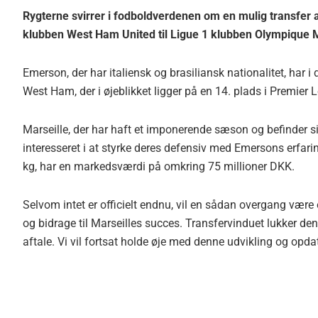
Rygterne svirrer i fodboldverdenen om en mulig transfer
klubben West Ham United til Ligue 1 klubben Olympique M
Emerson, der har italiensk og brasiliansk nationalitet, har 
West Ham, der i øjeblikket ligger på en 14. plads i Premier
Marseille, der har haft et imponerende sæson og befinder sig
interesseret i at styrke deres defensiv med Emersons erfari
kg, har en markedsværdi på omkring 75 millioner DKK.
Selvom intet er officielt endnu, vil en sådan overgang vær
og bidrage til Marseilles succes. Transfervinduet lukker den 3
aftale. Vi vil fortsat holde øje med denne udvikling og opd