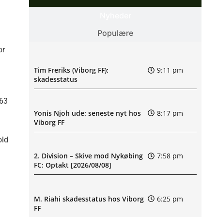
Nyheder
Populære
or
Tim Freriks (Viborg FF):
9:11 pm
skadesstatus
 63
Yonis Njoh ude: seneste nyt hos
8:17 pm
Viborg FF
old
2. Division – Skive mod Nykøbing
7:58 pm
FC: Optakt [2026/08/08]
M. Riahi skadesstatus hos Viborg
6:25 pm
FF