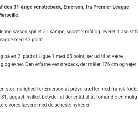
 af den 31-årige venstreback, Emerson, fra Premier League
arseille.
i denne sæson spillet 31 kampe, scoret 2 mål og leveret 1 assist f
 League med 43 point.
 på en 2. plads i Ligue 1 med 65 point, ser ud til at være
ng og evner. Den erfarne venstreback, der måler 176 cm og vejer
e en stor mulighed for Emerson at prøve kræfter med fransk fodb
1. august, hvilket betyder, at der er tid til at forhandle en mulig
atere vores læsere med de seneste nyheder.