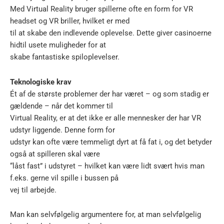
Med Virtual Reality bruger spillerne ofte en form for VR
headset og VR briller, hvilket er med
til at skabe den indlevende oplevelse. Dette giver casinoerne
hidtil usete muligheder for at
skabe fantastiske spiloplevelser.
Teknologiske krav
Ét af de største problemer der har været – og som stadig er
gældende – når det kommer til
Virtual Reality, er at det ikke er alle mennesker der har VR
udstyr liggende. Denne form for
udstyr kan ofte være temmeligt dyrt at få fat i, og det betyder
også at spilleren skal være
“låst fast” i udstyret – hvilket kan være lidt svært hvis man
f.eks. gerne vil spille i bussen på
vej til arbejde.
Man kan selvfølgelig argumentere for, at man selvfølgelig