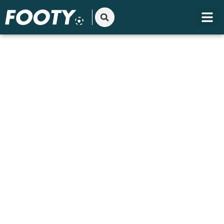
Gå
til
indholdet
Læs alt om Virtual Reality slots på caisnoer lige her!