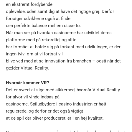
en ekstremt fordybende
oplevelse, uden samtidig at have det rigtige grej. Derfor
forsøger udviklerne også at finde
den perfekte balance mellem disse to.
Når man ser på hvordan casinoerne har udviklet deres
platforme med på rekordtid, og altid
har formået at holde sig på forkant med udviklingen, er der
ingen tvivl om at vi fortsat vil
blive ved med at se innovation fra branchen – også når det
gælder Virtual Reality.
Hvornår kommer VR?
Det er svært at sige med sikkerhed, hvornår Virtual Reality
for alvor vil vinde indpas på
casinoerne. Spiludbydere i casino industrien er højt
regulerede, og derfor er det også vigtigt
at de spil der bliver produceret, er i en høj kvalitet.