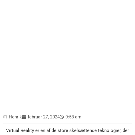
Henrik
februar 27, 2024
9:58 am
Virtual Reality er én af de store skelsættende teknologier, der