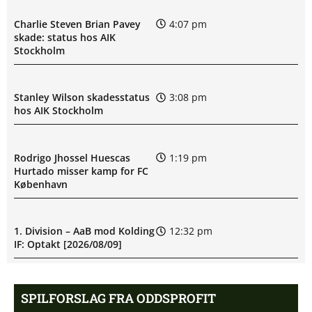
Charlie Steven Brian Pavey
4:07 pm
skade: status hos AIK
Stockholm
Stanley Wilson skadesstatus
3:08 pm
hos AIK Stockholm
Rodrigo Jhossel Huescas
1:19 pm
Hurtado misser kamp for FC
København
1. Division – AaB mod Kolding
12:32 pm
IF: Optakt [2026/08/09]
Jay-Roy Jornell Grot ude med
11:28 am
SPILFORSLAG FRA ODDSPROFIT
skade for OB