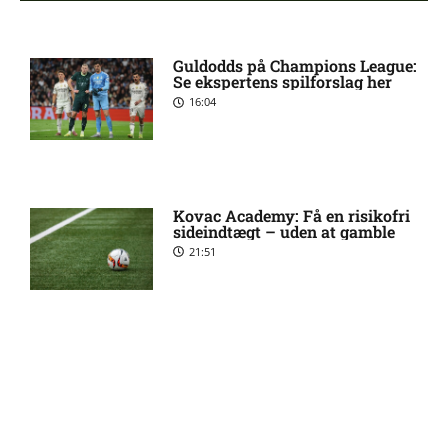
Sønderjyske uden Rasmus
11:23 am
Guldodds på Champions League:
Hjorth Vinderslev:
Se ekspertens spilforslag her
skadesstatus
16:04
Alexander Magnus Busch
9:46 am
skadet: seneste nyt hos
Silkeborg IF
Kovac Academy: Få en risikofri
sideindtægt – uden at gamble
21:51
Mads Lautrup Freundlich på
8:31 am
skadeslisten hos Silkeborg IF
Skadesnyt: Warren Caddy
8:17 am
Guldodds på FC Barcelona –
ude for Randers FC
FCK – Se ekspertens spilforslag
her
13:41
Status på Paul Izzo hos
6:38 am