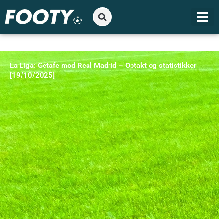
Gå
til
indholdet
La Liga: Getafe mod Real Madrid – Optakt og statistikker
[19/10/2025]