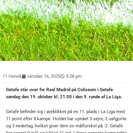
Henrik
oktober 16, 2025
9:28 pm
Getafe står over for Real Madrid på Coliseum i Getafe
søndag den 19. oktober kl. 21.00 i den 9. runde af La Liga.
Getafe befinder sig i øjeblikket på en 11. plads i La Liga med
11 point efter 8 kampe. Holdet har opnået 3 sejre, 2 uafgjorte
og 3 nederlag, hvilket giver dem en målforskel på -2. Getafe
har scoret 9 mål og lukket 11 ind. I deres seneste kamp tabte