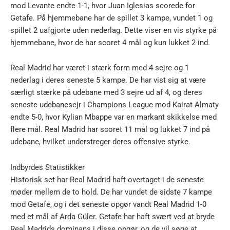
mod Levante endte 1-1, hvor Juan Iglesias scorede for
Getafe. På hjemmebane har de spillet 3 kampe, vundet 1 og
spillet 2 uafgjorte uden nederlag. Dette viser en vis styrke på
hjemmebane, hvor de har scoret 4 mål og kun lukket 2 ind.
Real Madrid har været i stærk form med 4 sejre og 1
nederlag i deres seneste 5 kampe. De har vist sig at være
særligt stærke på udebane med 3 sejre ud af 4, og deres
seneste udebanesejr i Champions League mod Kairat Almaty
endte 5-0, hvor Kylian Mbappe var en markant skikkelse med
flere mål. Real Madrid har scoret 11 mål og lukket 7 ind på
udebane, hvilket understreger deres offensive styrke.
Indbyrdes Statistikker
Historisk set har Real Madrid haft overtaget i de seneste
møder mellem de to hold. De har vundet de sidste 7 kampe
mod Getafe, og i det seneste opgør vandt Real Madrid 1-0
med et mål af Arda Güler. Getafe har haft svært ved at bryde
Real Madrids dominans i disse opgør, og de vil søge at