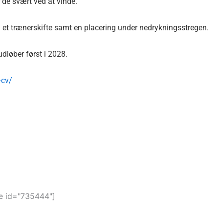
 de svært ved at vinde.
til et trænerskifte samt en placering under nedrykningsstregen.
dløber først i 2028.
-cv/
 id="735444"]