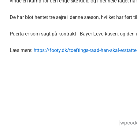
vinde en kamp for den engelske klub, og i det hele taget har
De har blot hentet tre sejre i denne sæson, hvilket har ført 
Puerta er som sagt på kontrakt i Bayer Leverkusen, og den u
Læs mere:
https://footy.dk/toeftings-raad-han-skal-erstatte
[wpcode