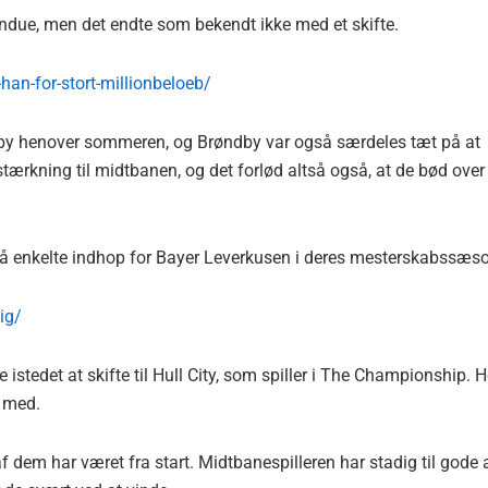
ndue, men det endte som bekendt ikke med et skifte.
han-for-stort-millionbeloeb/
y henover sommeren, og Brøndby var også særdeles tæt på at
ærkning til midtbanen, og det forlød altså også, at de bød over
gså enkelte indhop for Bayer Leverkusen i deres mesterskabssæs
ig/
 istedet at skifte til Hull City, som spiller i The Championship. H
t med.
 dem har været fra start. Midtbanespilleren har stadig til gode 