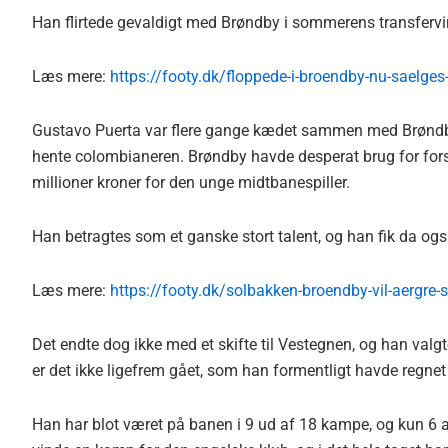
Han flirtede gevaldigt med Brøndby i sommerens transfervi
Læs mere:
https://footy.dk/floppede-i-broendby-nu-saelges-
Gustavo Puerta var flere gange kædet sammen med Brøndb
hente colombianeren. Brøndby havde desperat brug for forst
millioner kroner for den unge midtbanespiller.
Han betragtes som et ganske stort talent, og han fik da o
Læs mere:
https://footy.dk/solbakken-broendby-vil-aergre-s
Det endte dog ikke med et skifte til Vestegnen, og han valgte
er det ikke ligefrem gået, som han formentligt havde regne
Han har blot været på banen i 9 ud af 18 kampe, og kun 6 af