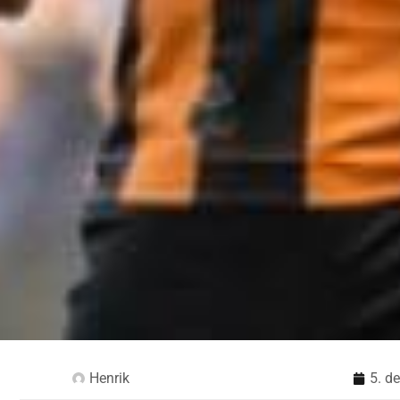
Henrik
5. d