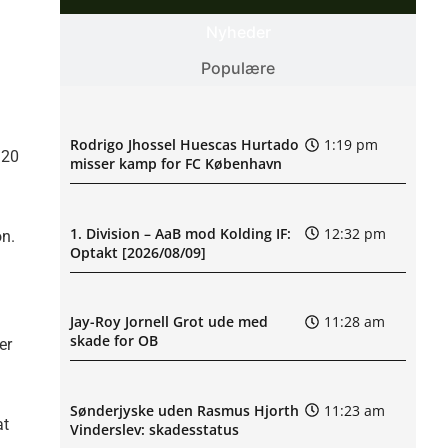
Nyheder
Populære
Rodrigo Jhossel Huescas Hurtado
1:19 pm
 20
misser kamp for FC København
1. Division – AaB mod Kolding IF:
12:32 pm
on.
Optakt [2026/08/09]
Jay-Roy Jornell Grot ude med
11:28 am
skade for OB
er
Sønderjyske uden Rasmus Hjorth
11:23 am
at
Vinderslev: skadesstatus