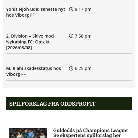
Yonis Njoh ude: seneste nyt
8:17 pm
hos Viborg FF
2. Division – Skive mod
7:58 pm
Nykøbing FC: Optakt
[2026/08/08]
M. Riahi skadesstatus hos
6:25 pm
Viborg FF
Opdatering: Isak Aron Sjong
6:09 pm
skade hos Bodø/Glimt
SPILFORSLAG FRA ODDSPROFIT
Eliteserien – Valerenga mod
4:43 pm
Bodo/Glimt: Optakt,
Guldodds på Champions League:
forventede opstillinger,
Se ekspertens spilforslag her