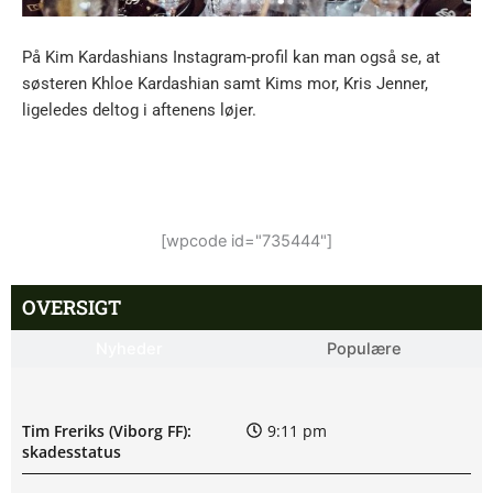
På Kim Kardashians Instagram-profil kan man også se, at
søsteren Khloe Kardashian samt Kims mor, Kris Jenner,
ligeledes deltog i aftenens løjer.
[wpcode id="735444"]
OVERSIGT
Nyheder
Populære
Tim Freriks (Viborg FF):
9:11 pm
skadesstatus