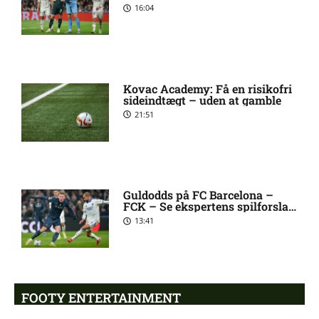
skader og karantæner
16:04
[2026/08/08]
2. Division – VSK Århus mod
12:26 pm
Fremad Amager: Optakt,
Kovac Academy: Få en risikofri
skader og karantæner
sideindtægt – uden at gamble
[2026/08/08]
21:51
1. Division – Hobro IK mod
9:11 am
AB: Optakt, skader og
karantæner [2026/08/08]
Guldodds på FC Barcelona –
FCK – Se ekspertens spilforslag
her
13:41
1. Division – Aarhus Fremad
5:46 am
mod HB Køge: Optakt,
forventede opstillinger,
skader og karantæner
[2026/08/08]
FOOTY ENTERTAINMENT