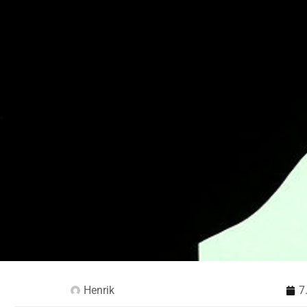
Henrik
7