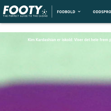
Gå
til
FODBOLD
ODDSPRO
indholdet
THE PERFECT GUIDE TO THE CASINO
Kim Kardashian er iskold: Viser det hele frem 