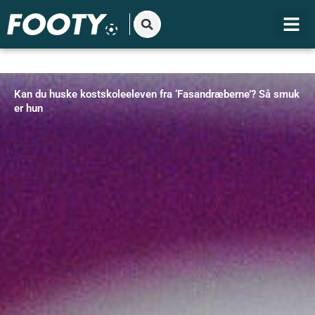
Gå
til
indholdet
Kan du huske kostskoleeleven fra ‘Fasandræberne’? Så smuk
er hun