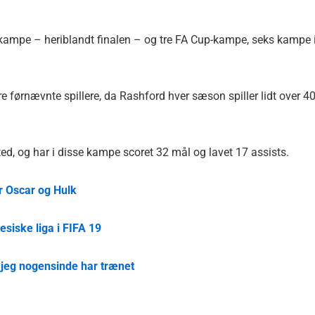
kampe – heriblandt finalen – og tre FA Cup-kampe, seks kampe 
re førnævnte spillere, da Rashford hver sæson spiller lidt over 4
d, og har i disse kampe scoret 32 mål og lavet 17 assists.
er Oscar og Hulk
nesiske liga i FIFA 19
 jeg nogensinde har trænet