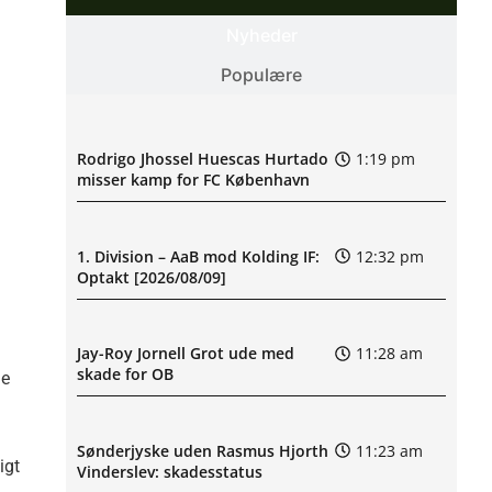
Nyheder
Populære
Rodrigo Jhossel Huescas Hurtado
1:19 pm
misser kamp for FC København
1. Division – AaB mod Kolding IF:
12:32 pm
Optakt [2026/08/09]
Jay-Roy Jornell Grot ude med
11:28 am
skade for OB
ge
Sønderjyske uden Rasmus Hjorth
11:23 am
igt
Vinderslev: skadesstatus