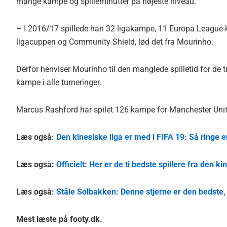
mange kampe og spilleminutter på højeste niveau.
– I 2016/17 spillede han 32 ligakampe, 11 Europa League-
ligacuppen og Community Shield, lød det fra Mourinho.
Derfor henviser Mourinho til den manglede spilletid for de t
kampe i alle turneringer.
Marcus Rashford har spilet 126 kampe for Manchester Unite
Læs også:
Den kinesiske liga er med i FIFA 19: Så ringe 
Læs også:
Officielt: Her er de ti bedste spillere fra den ki
Læs også:
Ståle Solbakken: Denne stjerne er den bedste,
Mest læste på footy.dk.