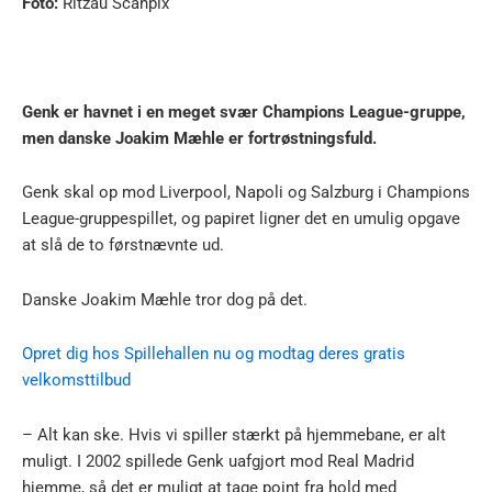
Foto:
Ritzau Scanpix
Genk er havnet i en meget svær Champions League-gruppe,
men danske Joakim Mæhle er fortrøstningsfuld.
Genk skal op mod Liverpool, Napoli og Salzburg i Champions
League-gruppespillet, og papiret ligner det en umulig opgave
at slå de to førstnævnte ud.
Danske Joakim Mæhle tror dog på det.
Opret dig hos Spillehallen nu og modtag deres gratis
velkomsttilbud
– Alt kan ske. Hvis vi spiller stærkt på hjemmebane, er alt
muligt. I 2002 spillede Genk uafgjort mod Real Madrid
hjemme, så det er muligt at tage point fra hold med