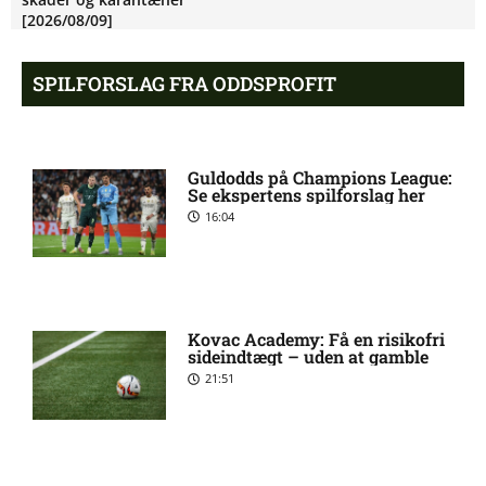
[2026/08/09]
SPILFORSLAG FRA ODDSPROFIT
Superligaen – Randers FC
6:08 am
mod Lyngby Boldklub:
Optakt, forventede
opstillinger, skader og
Guldodds på Champions League:
karantæner [2026/08/09]
Se ekspertens spilforslag her
16:04
Pontus Anders Rödin misser
5:44 am
kamp for Silkeborg IF
Kovac Academy: Få en risikofri
1. Division – Hvidovre IF mod
5:31 am
sideindtægt – uden at gamble
Esbjerg fB: Optakt
21:51
[2026/08/09]
Tim Freriks (Viborg FF):
9:11 pm
skadesstatus