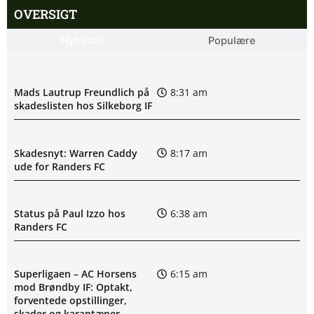
OVERSIGT
Nyheder
Populære
Mads Lautrup Freundlich på
8:31 am
skadeslisten hos Silkeborg IF
Skadesnyt: Warren Caddy
8:17 am
ude for Randers FC
Status på Paul Izzo hos
6:38 am
Randers FC
Superligaen – AC Horsens
6:15 am
mod Brøndby IF: Optakt,
forventede opstillinger,
skader og karantæner