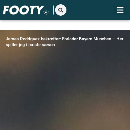
Gå
til
indholdet
James Rodriguez bekræfter: Forlader Bayern München – Her
spiller jeg i næste sæson