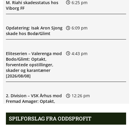
M. Riahi skadesstatus hos
6:25 pm
Viborg FF
Opdatering: Isak Aron Sjong
6:09 pm
skade hos Bodø/Glimt
Eliteserien – Valerenga mod
4:43 pm
Bodo/Glimt: Optakt,
forventede opstillinger,
skader og karantæner
[2026/08/08]
2. Division – VSK Århus mod
12:26 pm
Fremad Amager: Optakt,
skader og karantæner
[2026/08/08]
SPILFORSLAG FRA ODDSPROFIT