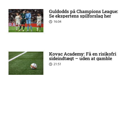
1. Division – Hobro IK mod
9:11 am
AB: Optakt, skader og
Guldodds på Champions League:
karantæner [2026/08/08]
Se ekspertens spilforslag her
16:04
1. Division – Aarhus Fremad
5:46 am
mod HB Køge: Optakt,
forventede opstillinger,
skader og karantæner
[2026/08/08]
Kovac Academy: Få en risikofri
sideindtægt – uden at gamble
21:51
Atlético forbereder bud på
10:23 pm
Tottenham-anfører
Manchester United sender
10:14 pm
Guldodds på FC Barcelona –
FCK – Se ekspertens spilforslag
målmand til Spanien
her
13:41
Roma enig med Atlético om
10:09 pm
verdensmester