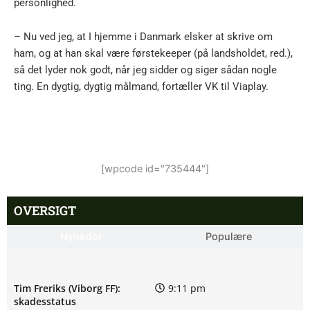
personlighed.
– Nu ved jeg, at I hjemme i Danmark elsker at skrive om
ham, og at han skal være førstekeeper (på landsholdet, red.),
så det lyder nok godt, når jeg sidder og siger sådan nogle
ting. En dygtig, dygtig målmand, fortæller VK til Viaplay.
[wpcode id="735444"]
OVERSIGT
Nyheder
Populære
Tim Freriks (Viborg FF):
9:11 pm
skadesstatus