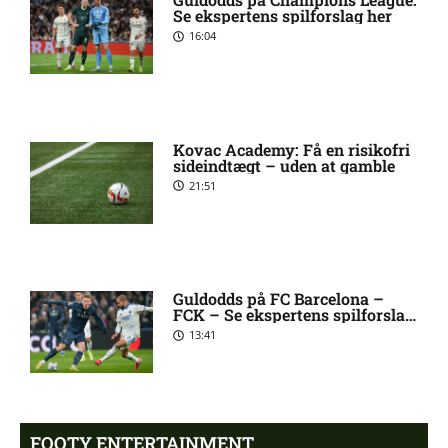
forventede opstillinger,
Se ekspertens spilforslag her
skader og karantæner
16:04
[2026/08/08]
2. Division – VSK Århus mod
12:26 pm
Fremad Amager: Optakt,
Kovac Academy: Få en risikofri
skader og karantæner
sideindtægt – uden at gamble
[2026/08/08]
21:51
1. Division – Hobro IK mod
9:11 am
AB: Optakt, skader og
karantæner [2026/08/08]
Guldodds på FC Barcelona –
FCK – Se ekspertens spilforslag
her
13:41
1. Division – Aarhus Fremad
5:46 am
mod HB Køge: Optakt,
forventede opstillinger,
skader og karantæner
[2026/08/08]
FOOTY ENTERTAINMENT