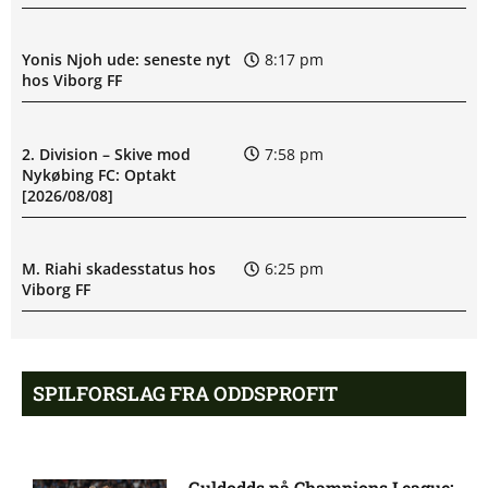
Yonis Njoh ude: seneste nyt
8:17 pm
hos Viborg FF
2. Division – Skive mod
7:58 pm
Nykøbing FC: Optakt
[2026/08/08]
M. Riahi skadesstatus hos
6:25 pm
Viborg FF
Opdatering: Isak Aron Sjong
6:09 pm
skade hos Bodø/Glimt
SPILFORSLAG FRA ODDSPROFIT
Eliteserien – Valerenga mod
4:43 pm
Bodo/Glimt: Optakt,
Guldodds på Champions League: