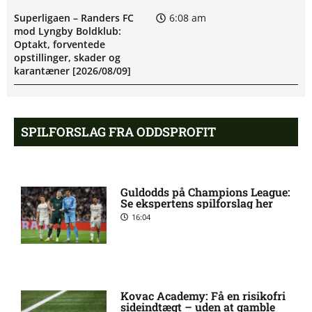
Superligaen – Randers FC
6:08 am
mod Lyngby Boldklub:
Optakt, forventede
opstillinger, skader og
karantæner [2026/08/09]
Pontus Anders Rödin misser
5:44 am
SPILFORSLAG FRA ODDSPROFIT
kamp for Silkeborg IF
1. Division – Hvidovre IF mod
5:31 am
Guldodds på Champions League:
Esbjerg fB: Optakt
Se ekspertens spilforslag her
[2026/08/09]
16:04
Tim Freriks (Viborg FF):
9:11 pm
skadesstatus
Kovac Academy: Få en risikofri
sideindtægt – uden at gamble
Yonis Njoh ude: seneste nyt
8:17 pm