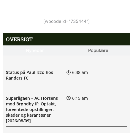
[wpcode id="735444"]
OVERSIGT
Nyheder
Populære
Status på Paul Izzo hos
6:38 am
Randers FC
Superligaen – AC Horsens
6:15 am
mod Brøndby IF: Optakt,
forventede opstillinger,
skader og karantæner
[2026/08/09]