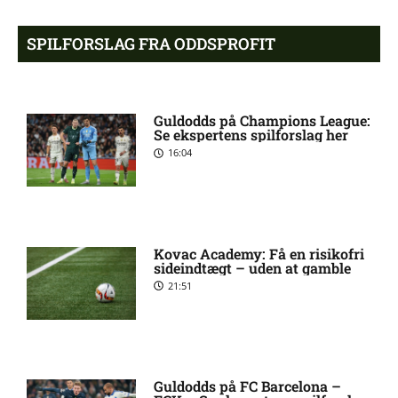
Eric Noel Patrik Milleskog i
8:49 pm
SPILFORSLAG FRA ODDSPROFIT
tvivl hos Sirius
Rangers afviser gigantbud på
8:42 pm
Guldodds på Champions League:
Chermiti
Se ekspertens spilforslag her
16:04
Ajax-profil bekræfter: I dialog
8:38 pm
med PSG
Kovac Academy: Få en risikofri
Allsvenskan – Sirius mod IF
7:54 pm
sideindtægt – uden at gamble
Brommapojkarna: Optakt,
21:51
forventede opstillinger,
skader og karantæner
[2026/08/10]
Mats Møller Dæhli i tvivl hos
7:50 pm
Guldodds på FC Barcelona –