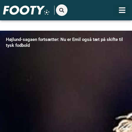
Gå
til
indholdet
Højlund-sagaen fortsætter: Nu er Emil også tæt på skifte til
tysk fodbold