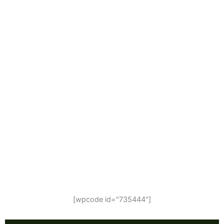
[wpcode id="735444"]