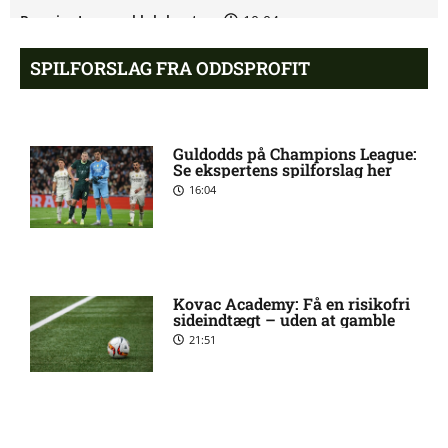
Premier League-klub henter
10:04 pm
FCN-profil
SPILFORSLAG FRA ODDSPROFIT
Salah lander i Tyrkiet til
10:00 pm
chokskifte
Guldodds på Champions League:
Se ekspertens spilforslag her
16:04
Arsenal henter Bruno
9:55 pm
Guimarães
Eliteserien – Sandefjord mod
7:58 pm
KFUM Oslo: Optakt,
Kovac Academy: Få en risikofri
forventede opstillinger,
sideindtægt – uden at gamble
skader og karantæner
21:51
[2026/08/07]
2. Division – B 93 mod
4:54 pm
Roskilde: Optakt, forventede