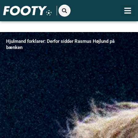
Gå
til
indholdet
Hjulmand forklarer: Derfor sidder Rasmus Højlund på
bænken