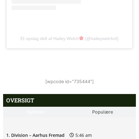
Et opslag delt af Hailey Welch
(@haileywelchof)
[wpcode id="735444"]
OVERSIGT
Nyheder
Populære
1. Division – Aarhus Fremad
5:46 am