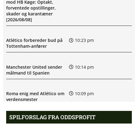
mod HB Køge: Optakt,
forventede opstillinger,
skader og karantæner
[2026/08/08]
Atlético forbereder bud på
10:23 pm
Tottenham-anfører
Manchester United sender
10:14 pm
målmand til Spanien
Roma enig med Atlético om
10:09 pm
verdensmester
SPILFORSLAG FRA ODDSPROFIT
Chelsea sælger Chalobah til
10:06 pm
Como