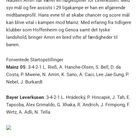
Nadiem Amiri har været en nøglespiller for Leverkusen. Med
syv mål og fire assists i 29 ligakampe er han en afgørende
midtbaneprofil. Hans evne til at skabe chancer og score mål
kan blive vital i kampen mod Mainz. Med erfaring fra tidligere
klubber som Hoffenheim og Genoa samt det tyske
landshold, bringer Amiri en bred vifte af færdigheder til
banen.
Forventede Startopstillinger
Mainz 05
: 3-4-2-1 L. Rieß, A. Hanche-Olsen, S. Bell, D. da
Costa, P. Mwene, N. Amiri, K. Sano, A. Caci, Lee Jae-Sung, P.
Nebel, J. Burkardt
Bayer Leverkusen
: 3-4-2-1 L. Hrádecký, P. Hincapié, J. Tah, E.
Tapsoba, Álex Grimaldo, G. Xhaka, R. Andrich, J. Frimpong, F.
Wirtz, A. Adli, N. Tella