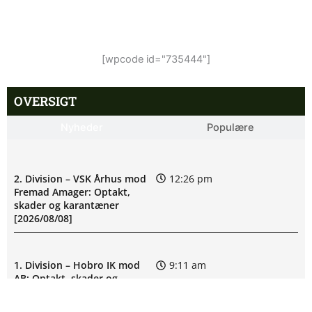
[wpcode id="735444"]
OVERSIGT
Nyheder
Populære
2. Division – VSK Århus mod
12:26 pm
Fremad Amager: Optakt,
skader og karantæner
[2026/08/08]
1. Division – Hobro IK mod
9:11 am
AB: Optakt, skader og
karantæner [2026/08/08]