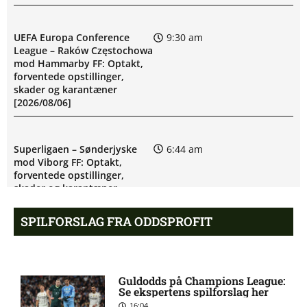
UEFA Europa Conference
9:30 am
League – Raków Częstochowa
mod Hammarby FF: Optakt,
forventede opstillinger,
skader og karantæner
[2026/08/06]
Superligaen – Sønderjyske
6:44 am
mod Viborg FF: Optakt,
forventede opstillinger,
skader og karantæner
[2026/08/07]
SPILFORSLAG FRA ODDSPROFIT
UEFA Europa Conference
5:39 am
League – IFK Göteborg mod
Gent: Optakt, forventede
Guldodds på Champions League:
opstillinger, skader og
Se ekspertens spilforslag her
karantæner [2026/08/06]
16:04