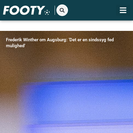
Gå
til
indholdet
Frederik Winther om Augsburg: ‘Det er en sindssyg fed
mulighed’