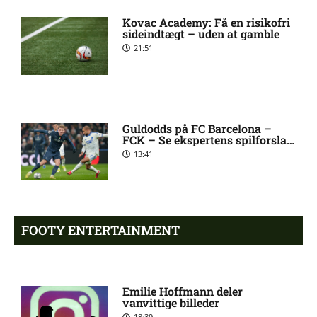
[2026/08/09]
Kovac Academy: Få en risikofri
sideindtægt – uden at gamble
21:51
Martin Ove Roseth
6:43 pm
skadesstatus hos Viking
Henrik Sælebakke Falchener i
5:51 pm
Guldodds på FC Barcelona –
tvivl hos Viking
FCK – Se ekspertens spilforslag
her
13:41
Ibrahim Cissé skade: status
4:39 pm
hos AIK Stockholm
FOOTY ENTERTAINMENT
Charlie Steven Brian Pavey
4:07 pm
skade: status hos AIK
Stockholm
Emilie Hoffmann deler
vanvittige billeder
18:39