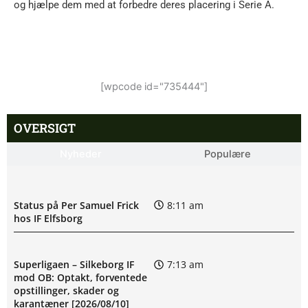
og hjælpe dem med at forbedre deres placering i Serie A.
[wpcode id="735444"]
OVERSIGT
Nyheder
Populære
Status på Per Samuel Frick
8:11 am
hos IF Elfsborg
Superligaen – Silkeborg IF
7:13 am
mod OB: Optakt, forventede
opstillinger, skader og
karantæner [2026/08/10]