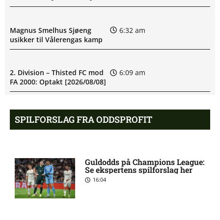
Magnus Smelhus Sjøeng
6:32 am
usikker til Vålerengas kamp
2. Division – Thisted FC mod
6:09 am
FA 2000: Optakt [2026/08/08]
Håkon Evjen på skadeslisten
6:07 am
SPILFORSLAG FRA ODDSPROFIT
hos Bodø/Glimt
August Mikkelsen ude med
8:33 pm
Guldodds på Champions League:
skade for Bodø/Glimt
Se ekspertens spilforslag her
16:04
1. Division – FC Fredericia
8:12 pm
mod Vendsyssel FF: Optakt,
forventede opstillinger