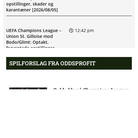
opstillinger, skader og
karantæner [2026/08/05]
UEFA Champions League –
12:42 pm
Union St. Gilloise mod
Bodo/Glimt: Optakt,
forventede opstillinger,
skader og karantæner
[2026/08/04]
SPILFORSLAG FRA ODDSPROFIT
UEFA Europa Conference
9:10 am
League – Bohemians mod FC
Guldodds på Champions League:
Midtjylland: Optakt,
Se ekspertens spilforslag her
forventede opstillinger,
16:04
skader og karantæner
[2026/08/06]
UEFA Europa Conference
8:30 am
Kovac Academy: Få en risikofri
League – Valur Reykjavik mod