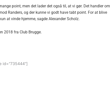
 mange point, men det lader det også til, at vi gør. Det handler om
t mod Randers, og der kunne vi godt have tabt point. For at blive
k kun at vinde hjemme, sagde Alexander Scholz.
en 2018 fra Club Brugge.
 id="735444"]