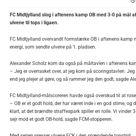
FC Midtjylland slog i aftenens kamp OB med 3-0 på mål a
ulvene til tops i ligaen.
FC Midtjylland overvandt formstærke OB i aftenens kamp me
energi, som sendte ulvene på 1. pladsen.
Alexander Scholz kom da også på måltavlen i aftenens kamp,
– Jeg er overrasket over, at jeg kom på scoringstavlen. Jeg st
end jeg plejer at gøre, og så rammer jeg den godt, sagde Al
FC Midtjylland-målscoreren havde også overskud til at rose
– OB er et godt hold, der har været inde i en god stime, og
klart, at det brændte straffespark spiller en rolle. Vi vinder
sejr mod et godt OB-hold, sagde FCM-stopperen.
Med sejren presser ulvene FCK i den spændende topstrid.