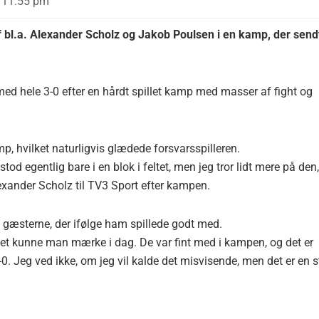
11:55 pm
f bl.a. Alexander Scholz og Jakob Poulsen i en kamp, der send
d hele 3-0 efter en hårdt spillet kamp med masser af fight og
 hvilket naturligvis glædede forsvarsspilleren.
od egentlig bare i en blok i feltet, men jeg tror lidt mere på den,
exander Scholz til TV3 Sport efter kampen.
 gæsterne, der ifølge ham spillede godt med.
 det kunne man mærke i dag. De var fint med i kampen, og det er
 3-0. Jeg ved ikke, om jeg vil kalde det misvisende, men det er en s