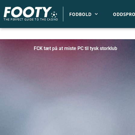
Gå
til
FODBOLD
ODDSPRO
indholdet
THE PERFECT GUIDE TO THE CASINO
FCK tæt på at miste PC til tysk storklub