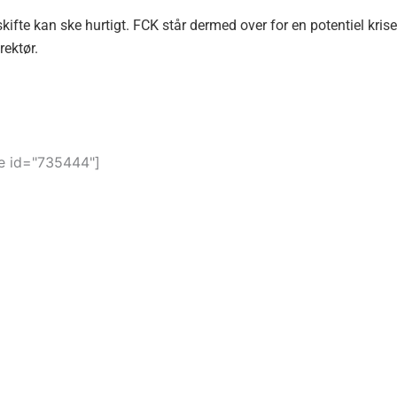
ifte kan ske hurtigt. FCK står dermed over for en potentiel krise
rektør.
 id="735444"]