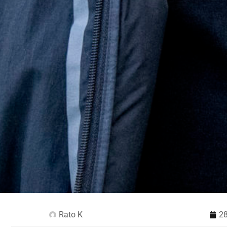
Rato K
28