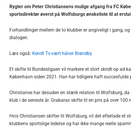
Rygter om Peter Christiansens mulige afgang fra FC Københ
sportsdirektør øverst på Wolfsburgs ønskeliste til at ersta
Forhandlinger mellem de to klubber er angiveligt i gang, og
dialogen.
Læs også:
Kendt Tv-vært håner Brøndby
Et skifte til Bundesligaen vil markere et stort skridt op ad k
København siden 2021. Han har tidligere haft succesfulde 
Christianse har desuden en stærk relation til Wolfsburg, d
klub i de seneste år. Grabaras skifte til en pris på over 10
Hvis Christiansen skifter til Wolfsburg, vil det efterlade et
klubbens sportslige ledelse og har ikke mange reelle sparrin