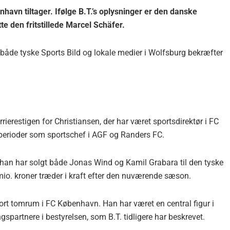
avn tiltager. Ifølge B.T.’s oplysninger er den danske
tte den fritstillede Marcel Schäfer.
 både tyske Sports Bild og lokale medier i Wolfsburg bekræfter
arrierestigen for Christiansen, der har været sportsdirektør i FC
perioder som sportschef i AGF og Randers FC.
a han har solgt både Jonas Wind og Kamil Grabara til den tyske
0 mio. kroner træder i kraft efter den nuværende sæson.
 stort tomrum i FC København. Han har været en central figur i
gspartnere i bestyrelsen, som B.T. tidligere har beskrevet.