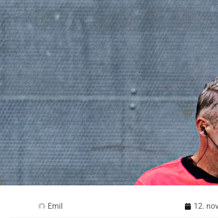
Emil
12. no