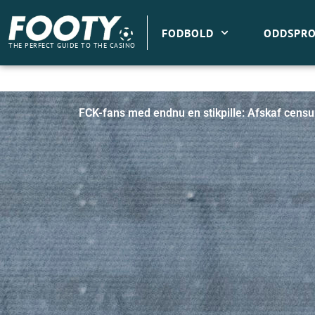
Gå
til
FODBOLD
ODDSPRO
indholdet
THE PERFECT GUIDE TO THE CASINO
FCK-fans med endnu en stikpille: Afskaf censu