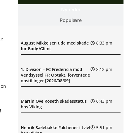
Nyheder
Populære
te
August Mikkelsen ude med skade
8:33 pm
for Bodø/Glimt
1. Division – FC Fredericia mod
8:12 pm
Vendsyssel FF: Optakt, forventede
opstillinger [2026/08/09]
ion
Martin Ove Roseth skadesstatus
6:43 pm
hos Viking
g
Henrik Sælebakke Falchener i tvivl
5:51 pm