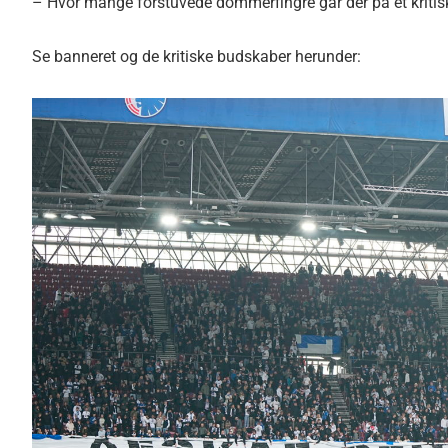
– Hvor mange forstuvede dommerfingre går der på et kriti
Se banneret og de kritiske budskaber herunder: