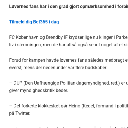
Løvernes fans har i den grad gjort opmærksomhed i forb
Tilmeld dig Bet365 i dag
FC København og Brøndby IF krydser lige nu klinger i Parke
liv i stemningen, men de har altså også sendt noget af et si
Forud for kampen havde løvernes fans således medbragt et 
øverst, mens der nedenunder var flere budskaber:
– DUP (Den Uafhængige Politianklagemyndighed, red.) er udue
giver myndighedskritik bøder.
– Det forkerte klokkeslæt gør Heino (Kegel, formand i poli
på Twitter.