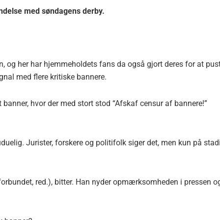
indelse med søndagens derby.
n, og her har hjemmeholdets fans da også gjort deres for at pus
gnal med flere kritiske bannere.
banner, hvor der med stort stod “Afskaf censur af bannere!”
lig. Jurister, forskere og politifolk siger det, men kun på stad
tiforbundet, red.), bitter. Han nyder opmærksomheden i pressen o