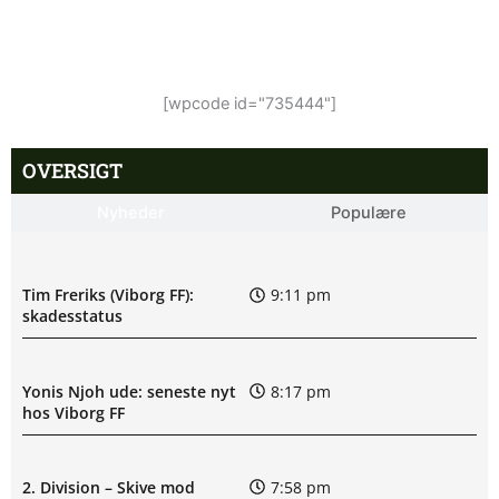
[wpcode id="735444"]
OVERSIGT
Nyheder
Populære
Tim Freriks (Viborg FF):
9:11 pm
skadesstatus
Yonis Njoh ude: seneste nyt
8:17 pm
hos Viborg FF
2. Division – Skive mod
7:58 pm