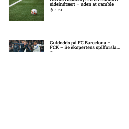
skader og karantæner
sideindtægt – uden at gamble
[2026/08/08]
21:51
1. Division – Hobro IK mod
9:11 am
AB: Optakt, skader og
karantæner [2026/08/08]
Guldodds på FC Barcelona –
FCK – Se ekspertens spilforslag
her
13:41
1. Division – Aarhus Fremad
5:46 am
mod HB Køge: Optakt,
forventede opstillinger,
skader og karantæner
[2026/08/08]
FOOTY ENTERTAINMENT
Atlético forbereder bud på
10:23 pm
Tottenham-anfører
Emilie Hoffmann deler
vanvittige billeder
18:39
Manchester United sender
10:14 pm
målmand til Spanien