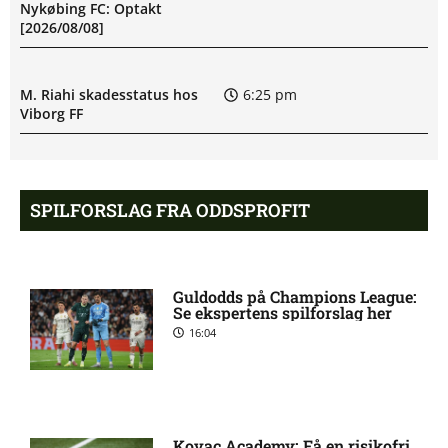
Nykøbing FC: Optakt
[2026/08/08]
M. Riahi skadesstatus hos
6:25 pm
Viborg FF
Opdatering: Isak Aron Sjong
6:09 pm
skade hos Bodø/Glimt
SPILFORSLAG FRA ODDSPROFIT
Eliteserien – Valerenga mod
4:43 pm
Bodo/Glimt: Optakt,
Guldodds på Champions League:
forventede opstillinger,
Se ekspertens spilforslag her
skader og karantæner
16:04
[2026/08/08]
2. Division – VSK Århus mod
12:26 pm
Fremad Amager: Optakt,
Kovac Academy: Få en risikofri