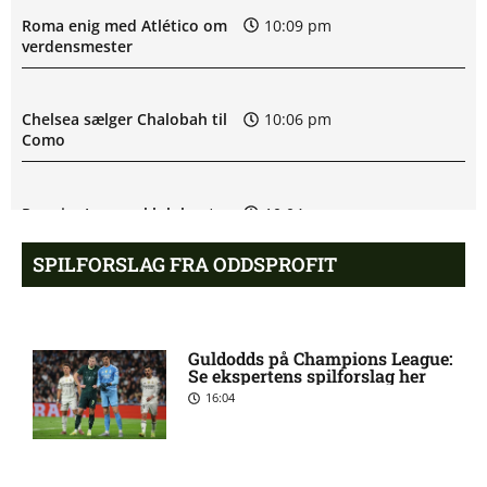
Roma enig med Atlético om
10:09 pm
verdensmester
Chelsea sælger Chalobah til
10:06 pm
Como
Premier League-klub henter
10:04 pm
FCN-profil
SPILFORSLAG FRA ODDSPROFIT
Salah lander i Tyrkiet til
10:00 pm
chokskifte
Guldodds på Champions League:
Se ekspertens spilforslag her
16:04
Arsenal henter Bruno
9:55 pm
Guimarães