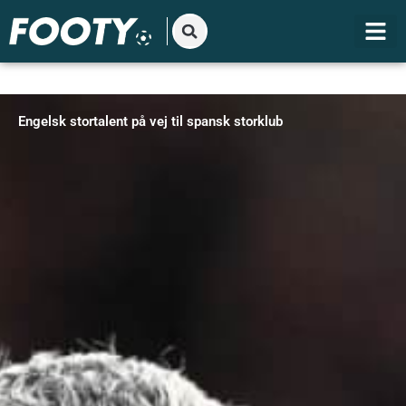
Gå
til
indholdet
Engelsk stortalent på vej til spansk storklub