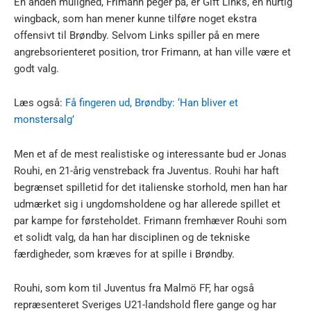
En anden mulighed, Frimann peger på, er Gift Links, en hurtig
wingback, som han mener kunne tilføre noget ekstra
offensivt til Brøndby. Selvom Links spiller på en mere
angrebsorienteret position, tror Frimann, at han ville være et
godt valg.
Læs også:
Få fingeren ud, Brøndby: ‘Han bliver et
monstersalg’
Men et af de mest realistiske og interessante bud er Jonas
Rouhi, en 21-årig venstreback fra Juventus. Rouhi har haft
begrænset spilletid for det italienske storhold, men han har
udmærket sig i ungdomsholdene og har allerede spillet et
par kampe for førsteholdet. Frimann fremhæver Rouhi som
et solidt valg, da han har disciplinen og de tekniske
færdigheder, som kræves for at spille i Brøndby.
Rouhi, som kom til Juventus fra Malmö FF, har også
repræsenteret Sveriges U21-landshold flere gange og har