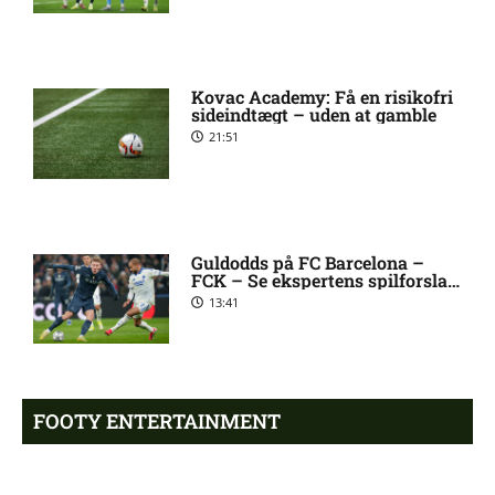
Stanley Wilson skadesstatus
3:08 pm
hos AIK Stockholm
Kovac Academy: Få en risikofri
sideindtægt – uden at gamble
Rodrigo Jhossel Huescas
1:19 pm
21:51
Hurtado misser kamp for FC
København
1. Division – AaB mod Kolding
12:32 pm
Guldodds på FC Barcelona –
IF: Optakt [2026/08/09]
FCK – Se ekspertens spilforslag
her
13:41
Jay-Roy Jornell Grot ude med
11:28 am
skade for OB
FOOTY ENTERTAINMENT
Sønderjyske uden Rasmus
11:23 am
Hjorth Vinderslev:
skadesstatus