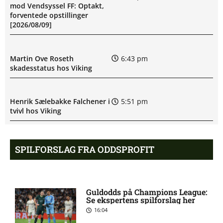
mod Vendsyssel FF: Optakt,
forventede opstillinger
[2026/08/09]
Martin Ove Roseth
6:43 pm
skadesstatus hos Viking
Henrik Sælebakke Falchener i
5:51 pm
tvivl hos Viking
Ibrahim Cissé skade: status
4:39 pm
SPILFORSLAG FRA ODDSPROFIT
hos AIK Stockholm
Charlie Steven Brian Pavey
4:07 pm
Guldodds på Champions League:
skade: status hos AIK
Se ekspertens spilforslag her
Stockholm
16:04