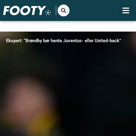
Gå
til
indholdet
Ekspert: “Brøndby bør hente Juventus- eller United-back”