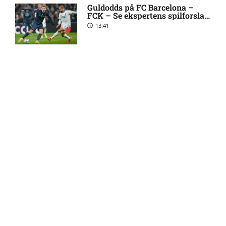
Ibrahim Cissé skade: status
4:39 pm
Guldodds på FC Barcelona –
hos AIK Stockholm
FCK – Se ekspertens spilforslag
her
13:41
Charlie Steven Brian Pavey
4:07 pm
skade: status hos AIK
Stockholm
FOOTY ENTERTAINMENT
Stanley Wilson skadesstatus
3:08 pm
hos AIK Stockholm
Emilie Hoffmann deler
vanvittige billeder
Rodrigo Jhossel Huescas
1:19 pm
18:39
Hurtado misser kamp for FC
København
1. Division – AaB mod Kolding
12:32 pm
Reality-babe viser kanonerne
IF: Optakt [2026/08/09]
frem
18:03