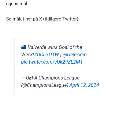
ugens mål.
Se målet her på X (tidligere Twitter):
Valverde wins Goal of the
Week!
#UCLGOTW
|
@Heineken
pic.twitter.com/vUk29ZL2M1
— UEFA Champions League
(@ChampionsLeague)
April 12, 2024