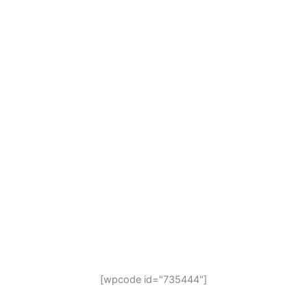
[wpcode id="735444"]