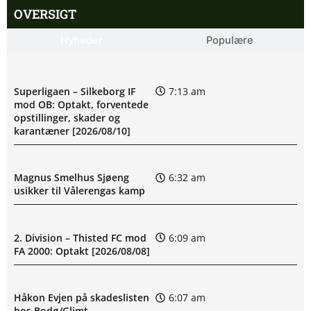
OVERSIGT
Nyheder
Populære
Superligaen – Silkeborg IF
7:13 am
mod OB: Optakt, forventede
opstillinger, skader og
karantæner [2026/08/10]
Magnus Smelhus Sjøeng
6:32 am
usikker til Vålerengas kamp
2. Division – Thisted FC mod
6:09 am
FA 2000: Optakt [2026/08/08]
Håkon Evjen på skadeslisten
6:07 am
hos Bodø/Glimt