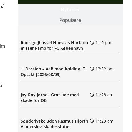
 på
Nyheder
Populære
Rodrigo Jhossel Huescas Hurtado
1:19 pm
kim
misser kamp for FC København
1. Division – AaB mod Kolding IF:
12:32 pm
Optakt [2026/08/09]
ål
Jay-Roy Jornell Grot ude med
11:28 am
skade for OB
Sønderjyske uden Rasmus Hjorth
11:23 am
Vinderslev: skadesstatus