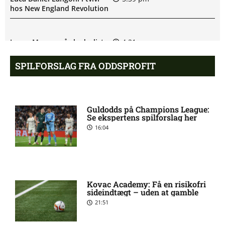
hos New England Revolution
James Maurer på skadeslisten
4:21 pm
hos Houston Dynamo
SPILFORSLAG FRA ODDSPROFIT
Filip Strømland Lien ude:
3:39 pm
seneste nyt hos Start
Guldodds på Champions League:
Se ekspertens spilforslag her
16:04
Major League Soccer – New
3:19 pm
England Revolution mod
Houston Dynamo: Optakt,
forventede opstillinger,
skader og karantæner
[2026/08/08]
Kovac Academy: Få en risikofri
sideindtægt – uden at gamble
21:51
Skadesnyt: Kristoffer
2:45 pm
Tønnessen ude for Start