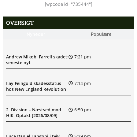
[wpcode id="735444"]
OVERSIGT
Nyheder
Populære
Andrew Mikobi Farrell skadet:
7:21 pm
seneste nyt
Ilay Feingold skadesstatus
7:14 pm
hos New England Revolution
2. Division – Næstved mod
6:50 pm
HIK: Optakt [2026/08/09]
Luca Daniel Langoni i tvivl
5:39 pm