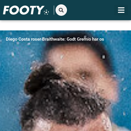
Gå
til
indholdet
Diego Costa roser Braithwaite: Godt Gremio har os