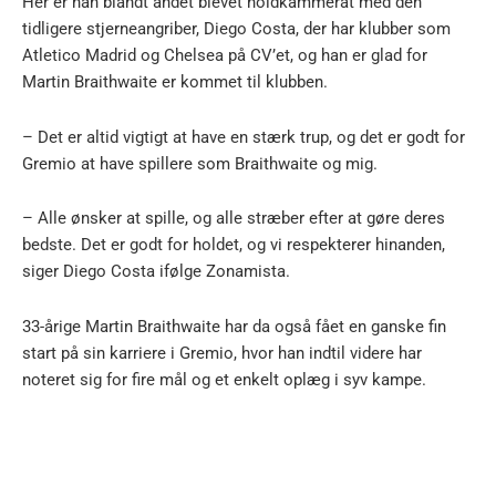
Her er han blandt andet blevet holdkammerat med den
tidligere stjerneangriber, Diego Costa, der har klubber som
Atletico Madrid og Chelsea på CV’et, og han er glad for
Martin Braithwaite er kommet til klubben.
– Det er altid vigtigt at have en stærk trup, og det er godt for
Gremio at have spillere som Braithwaite og mig.
– Alle ønsker at spille, og alle stræber efter at gøre deres
bedste. Det er godt for holdet, og vi respekterer hinanden,
siger Diego Costa ifølge Zonamista.
33-årige Martin Braithwaite har da også fået en ganske fin
start på sin karriere i Gremio, hvor han indtil videre har
noteret sig for fire mål og et enkelt oplæg i syv kampe.