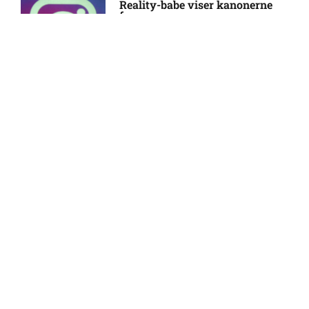
Reality-babe viser kanonerne
frem
Sigurd Kvile (Fredrikstad):
10:21 am
18:03
skadesstatus
Allsvenskan – Orgryte IS mod
9:52 am
AIK Stockholm: Optakt,
forventede opstillinger,
Camilla Martin deler
skader og karantæner
opsigtsvækkende billede
[2026/08/08]
17:24
Joe Zen Robert Bell i tvivl hos
9:43 am
Viking
FOOTY LIFESTYLE
Frederik Carstensen ude:
8:43 am
seneste nyt hos Sarpsborg 08
FF
Husker du Claire fra ‘Klovn’?
Sådan ser hun ud i dag som 53-
årig
12:29