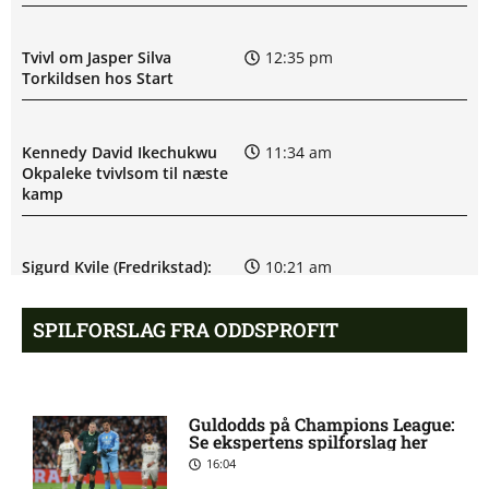
Tvivl om Jasper Silva
12:35 pm
Torkildsen hos Start
Kennedy David Ikechukwu
11:34 am
Okpaleke tvivlsom til næste
kamp
Sigurd Kvile (Fredrikstad):
10:21 am
skadesstatus
SPILFORSLAG FRA ODDSPROFIT
Allsvenskan – Orgryte IS mod
9:52 am
AIK Stockholm: Optakt,
forventede opstillinger,
Guldodds på Champions League:
skader og karantæner
Se ekspertens spilforslag her
[2026/08/08]
16:04