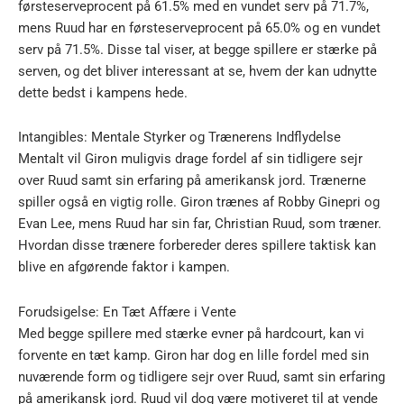
førsteserveprocent på 61.5% med en vundet serv på 71.7%,
mens Ruud har en førsteserveprocent på 65.0% og en vundet
serv på 71.5%. Disse tal viser, at begge spillere er stærke på
serven, og det bliver interessant at se, hvem der kan udnytte
dette bedst i kampens hede.
Intangibles: Mentale Styrker og Trænerens Indflydelse
Mentalt vil Giron muligvis drage fordel af sin tidligere sejr
over Ruud samt sin erfaring på amerikansk jord. Trænerne
spiller også en vigtig rolle. Giron trænes af Robby Ginepri og
Evan Lee, mens Ruud har sin far, Christian Ruud, som træner.
Hvordan disse trænere forbereder deres spillere taktisk kan
blive en afgørende faktor i kampen.
Forudsigelse: En Tæt Affære i Vente
Med begge spillere med stærke evner på hardcourt, kan vi
forvente en tæt kamp. Giron har dog en lille fordel med sin
nuværende form og tidligere sejr over Ruud, samt sin erfaring
på amerikansk jord. Ruud vil dog være motiveret til at vende