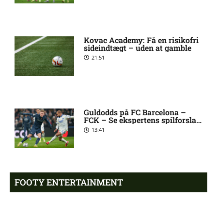
UEFA Europa Conference
8:30 am
Kovac Academy: Få en risikofri
League – Valur Reykjavik mod
sideindtægt – uden at gamble
FC Nordsjælland: Optakt,
21:51
forventede opstillinger,
skader og karantæner
[2026/08/06]
UEFA Europa Conference
7:22 am
Guldodds på FC Barcelona –
League – Debreceni VSC mod
FCK – Se ekspertens spilforslag
her
FC København: Optakt,
13:41
forventede opstillinger,
skader og karantæner
[2026/08/06]
FOOTY ENTERTAINMENT
DBU Pokalen – Aabenraa mod
6:25 am
SGI: Optakt, forventede
opstillinger, skader og
karantæner [2026/08/06]