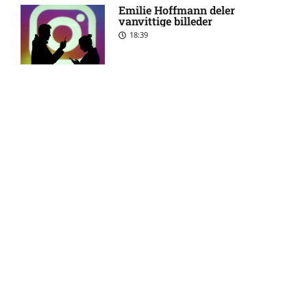
Emilie Hoffmann deler
vanvittige billeder
18:39
UEFA Champions League –
6:07 am
Mjällby AIF mod Slovan
Bratislava: Optakt,
forventede opstillinger,
skader og karantæner
[2026/08/04]
Reality-babe viser kanonerne
frem
18:03
DBU Pokalen – Bogense mod
5:50 am
Esbjerg fB: Optakt,
forventede opstillinger,
skader og karantæner
[2026/08/06]
Camilla Martin deler
opsigtsvækkende billede
17:24
DBU Pokalen – Naestved mod
5:27 am
Hvidovre IF: Optakt,
forventede opstillinger,
skader og karantæner