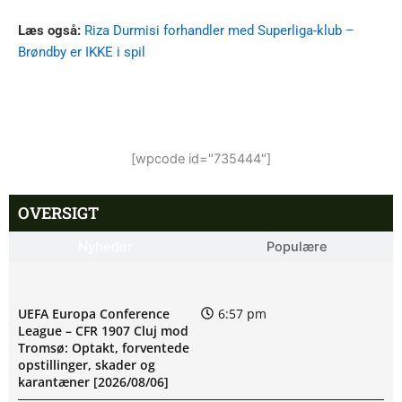
Læs også:
Riza Durmisi forhandler med Superliga-klub –
Brøndby er IKKE i spil
[wpcode id="735444"]
OVERSIGT
Nyheder
Populære
UEFA Europa Conference
6:57 pm
League – CFR 1907 Cluj mod
Tromsø: Optakt, forventede
opstillinger, skader og
karantæner [2026/08/06]