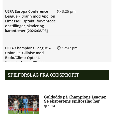
UEFA Europa Conference
3:25 pm
League – Brann mod Apollon
Limassol: Optakt, forventede
opstillinger, skader og
karantæner [2026/08/05]
UEFA Champions League –
12:42 pm
Union St. Gilloise mod
Bodo/Glimt: Optakt,
forventede opstillinger,
skader og karantæner
[2026/08/04]
SPILFORSLAG FRA ODDSPROFIT
UEFA Europa Conference
9:10 am
League – Bohemians mod FC
Guldodds på Champions League:
Midtjylland: Optakt,
Se ekspertens spilforslag her
forventede opstillinger,
16:04
skader og karantæner
[2026/08/06]