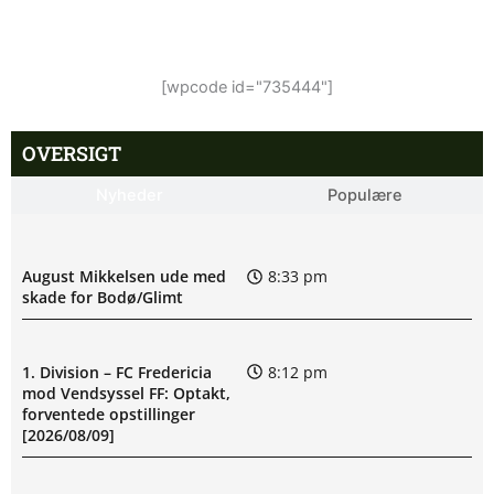
[wpcode id="735444"]
OVERSIGT
Nyheder
Populære
August Mikkelsen ude med
8:33 pm
skade for Bodø/Glimt
1. Division – FC Fredericia
8:12 pm
mod Vendsyssel FF: Optakt,
forventede opstillinger
[2026/08/09]