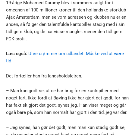
19-årige Mohamed Daramy blev i sommers solgt for i
omegnen af 100 millioner kroner til den hollandske storklub
Ajax Amsterdam, men selvom adressen og klubben nu er en
anden, så følger den talentfulde kantspiller stadig med i sin
tidligere klub, og de har visse mangler, mener den tidligere
FCK-profil.
Læs også:
Uhre drømmer om udlandet: Måske ved at være
tid
Det fortæller han fra landsholdslejren.
– Man kan godt se, at de har brug for en kantspiller med
noget fart. Ikke fordi at Bøving ikke har gjort det godt, for han
har faktisk gjort det godt, synes jeg. Han viser meget og går
også bare på, som han normalt har gjort i den tid, jeg var der.
– Jeg synes, han gør det godt, men man kan stadig godt se,
at de mangler stadig noget kant og noget mere fart på