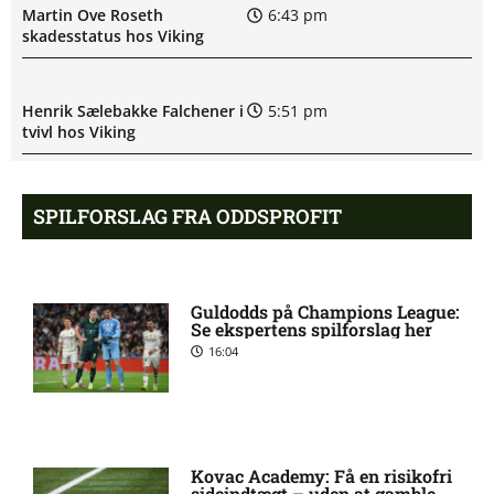
Martin Ove Roseth
6:43 pm
skadesstatus hos Viking
Henrik Sælebakke Falchener i
5:51 pm
tvivl hos Viking
Ibrahim Cissé skade: status
4:39 pm
SPILFORSLAG FRA ODDSPROFIT
hos AIK Stockholm
Charlie Steven Brian Pavey
4:07 pm
Guldodds på Champions League:
skade: status hos AIK
Se ekspertens spilforslag her
Stockholm
16:04
Stanley Wilson skadesstatus
3:08 pm
hos AIK Stockholm
Kovac Academy: Få en risikofri
sideindtægt – uden at gamble