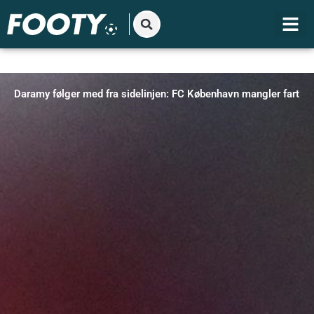
Gå
til
indholdet
Daramy følger med fra sidelinjen: FC København mangler fart