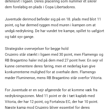
defensivt i ligaen. Deres placering som nummer ét sikrer
dem foreløbig en plads i Copa Libertadores.
Juventude derimod befinder sig på en 18. plads med blot 11
point, og har dermed ryggen mod muren i kampen om at
undgå nedrykning. De har vundet tre kampe, spillet to uafgjort
og tabt syv gange.
Strategiske overvejelser for begge hold
Cruzeiro står stærkt i ligaen med 30 point, men Flamengo og
RB Bragantino haler ind på dem med 27 point hver. En sejr vil
kunne cementere deres føring, men et nederlag kan give
konkurrenterne mulighed for at overhale dem. Flamengo
møder Fluminense, mens RB Bragantino står overfor Vitoria.
For Juventude er en sejr afgørende for at komme væk fra
nedrykningszonen. Med 11 point er de i tæt kapløb med
Vitoria, der har 12 point, og Fortaleza EC, der har 10 point.
Næste kamp mod Cruzeiro bliver essentiel for deres