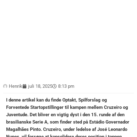
Henrik
juli 18, 2025
8:13 pm
I denne artikel kan du finde Optakt, Spilforslag og
Forventede Startopstillinger til kampen mellem Cruzeiro og
Juventude. Det bliver en vigtig dyst i den 15. runde af den
brasilianske Serie A, som finder sted på Estádio Governador
Magalhães Pinto. Cruzeiro, under ledelse af José Leonardo
Nunes, vil forsøge at konsolidere deres position i toppen,