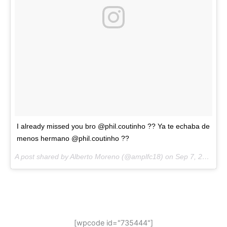
I already missed you bro @phil.coutinho ?? Ya te echaba de
menos hermano @phil.coutinho ??
A post shared by Alberto Moreno (@amplfc18) on
Sep 7, 2017 at 7:49am PDT
[wpcode id="735444"]