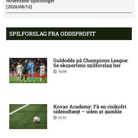
forventede opstillinger
[2026/08/12]
Eric Noel Patrik Milleskog i
8:49 pm
SPILFORSLAG FRA ODDSPROFIT
tvivl hos Sirius
Rangers afviser gigantbud på
8:42 pm
Guldodds på Champions League:
Chermiti
Se ekspertens spilforslag her
16:04
Ajax-profil bekræfter: I dialog
8:38 pm
med PSG
Kovac Academy: Få en risikofri
Allsvenskan – Sirius mod IF
7:54 pm
sideindtægt – uden at gamble
Brommapojkarna: Optakt,
21:51
forventede opstillinger,
skader og karantæner
[2026/08/10]