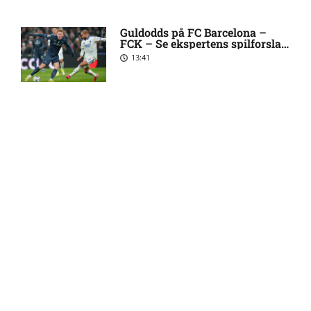
Mats Møller Dæhli i tvivl hos
7:50 pm
Guldodds på FC Barcelona –
FCK – Se ekspertens spilforslag
Molde
her
13:41
Tvivl om Halldor Østervold
6:52 pm
Stenevik hos Molde
FOOTY ENTERTAINMENT
Anders Bleg Christiansen
5:54 pm
skade: status hos Malmö FF
Emilie Hoffmann deler
vanvittige billeder
Status på Pontus Jansson hos
4:57 pm
18:39
Malmö FF
Barcelona klar med nyt bud
4:25 pm
på Rodri
Reality-babe viser kanonerne