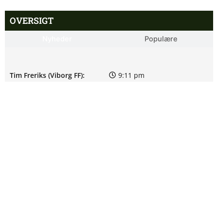
OVERSIGT
Nyheder
Populære
Tim Freriks (Viborg FF):
9:11 pm
skadesstatus
Yonis Njoh ude: seneste nyt
8:17 pm
hos Viborg FF
2. Division – Skive mod
7:58 pm
Nykøbing FC: Optakt
[2026/08/08]
M. Riahi skadesstatus hos
6:25 pm