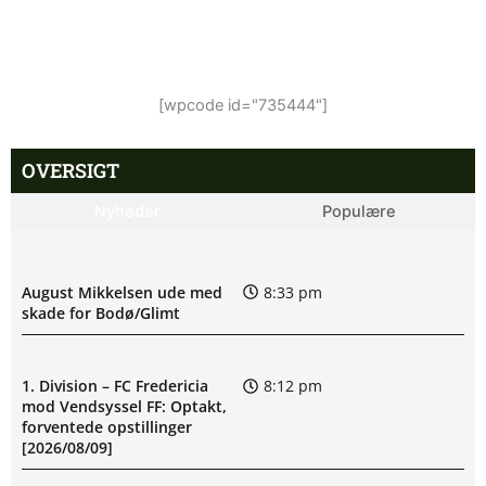
[wpcode id="735444"]
OVERSIGT
Nyheder
Populære
August Mikkelsen ude med
8:33 pm
skade for Bodø/Glimt
1. Division – FC Fredericia
8:12 pm
mod Vendsyssel FF: Optakt,
forventede opstillinger
[2026/08/09]