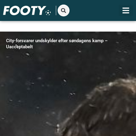
Gå
til
indholdet
City-forsvarer undskylder efter søndagens kamp –
Uacceptabelt