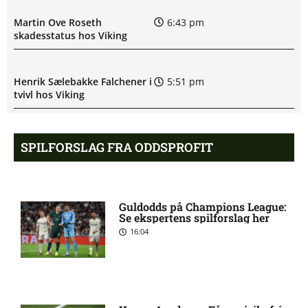
Martin Ove Roseth
6:43 pm
skadesstatus hos Viking
Henrik Sælebakke Falchener i
5:51 pm
tvivl hos Viking
Ibrahim Cissé skade: status
4:39 pm
SPILFORSLAG FRA ODDSPROFIT
hos AIK Stockholm
Charlie Steven Brian Pavey
4:07 pm
Guldodds på Champions League:
skade: status hos AIK
Se ekspertens spilforslag her
Stockholm
16:04
Stanley Wilson skadesstatus
3:08 pm
hos AIK Stockholm