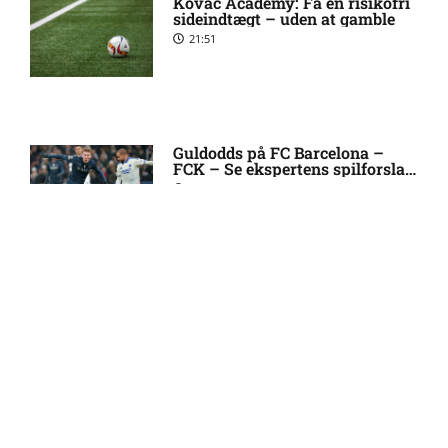
Kovac Academy: Få en risikofri
sideindtægt – uden at gamble
Rodrigo Jhossel Huescas
1:19 pm
21:51
Hurtado misser kamp for FC
København
1. Division – AaB mod Kolding
12:32 pm
Guldodds på FC Barcelona –
IF: Optakt [2026/08/09]
FCK – Se ekspertens spilforslag
her
13:41
Jay-Roy Jornell Grot ude med
11:28 am
skade for OB
FOOTY ENTERTAINMENT
Sønderjyske uden Rasmus
11:23 am
Hjorth Vinderslev:
skadesstatus
Emilie Hoffmann deler
vanvittige billeder
Alexander Magnus Busch
9:46 am
18:39
skadet: seneste nyt hos