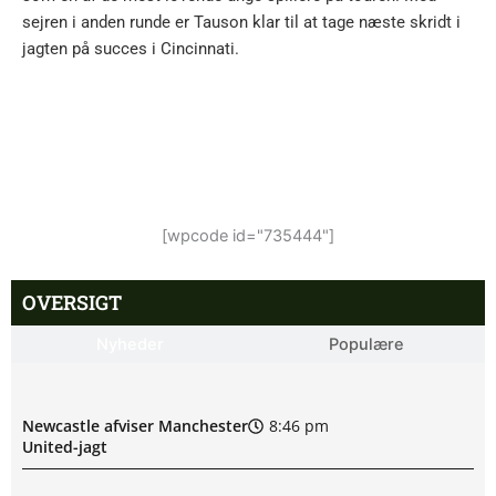
sejren i anden runde er Tauson klar til at tage næste skridt i
jagten på succes i Cincinnati.
[wpcode id="735444"]
OVERSIGT
Nyheder
Populære
Newcastle afviser Manchester
8:46 pm
United-jagt