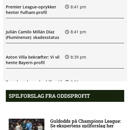
Premier League-oprykker
8:41 pm
henter Fulham-profil
Julián Camilo Millán Díaz
8:41 pm
(Fluminense): skadesstatus
Aston Villa bekræfter: Vi vil
8:39 pm
hente Bayern-profil
Barcelona-legende skifter til
8:36 pm
LA Galaxy
SPILFORSLAG FRA ODDSPROFIT
PSG enig med Barcelona-
8:34 pm
profil
Guldodds på Champions League:
Se ekspertens spilforslag her