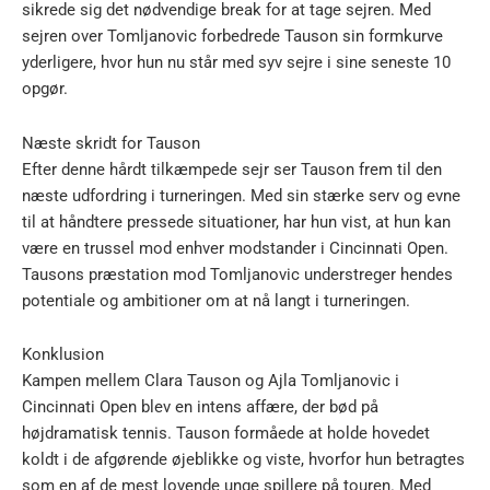
sikrede sig det nødvendige break for at tage sejren. Med
sejren over Tomljanovic forbedrede Tauson sin formkurve
yderligere, hvor hun nu står med syv sejre i sine seneste 10
opgør.
Næste skridt for Tauson
Efter denne hårdt tilkæmpede sejr ser Tauson frem til den
næste udfordring i turneringen. Med sin stærke serv og evne
til at håndtere pressede situationer, har hun vist, at hun kan
være en trussel mod enhver modstander i Cincinnati Open.
Tausons præstation mod Tomljanovic understreger hendes
potentiale og ambitioner om at nå langt i turneringen.
Konklusion
Kampen mellem Clara Tauson og Ajla Tomljanovic i
Cincinnati Open blev en intens affære, der bød på
højdramatisk tennis. Tauson formåede at holde hovedet
koldt i de afgørende øjeblikke og viste, hvorfor hun betragtes
som en af de mest lovende unge spillere på touren. Med