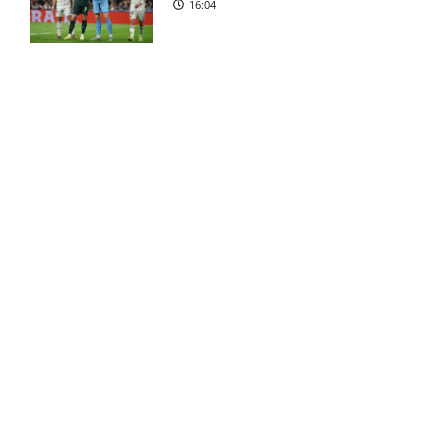
16:04
Liverpool henter Barcelona-
8:31 pm
anfører
West Ham henter
8:29 pm
Tottenham-spiller
Kovac Academy: Få en risikofri
sideindtægt – uden at gamble
21:51
Andrew Mikobi Farrell skadet:
7:21 pm
seneste nyt
Guldodds på FC Barcelona –
Ilay Feingold skadesstatus
7:14 pm
FCK – Se ekspertens spilforslag
hos New England Revolution
her
13:41
2. Division – Næstved mod
6:50 pm
HIK: Optakt [2026/08/09]
FOOTY ENTERTAINMENT
Luca Daniel Langoni i tvivl
5:39 pm