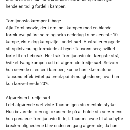
hende en tidlig fordel i kampen.
Tomljanovic kæmper tilbage
Ajla Tomljanovic, der kom ind i kampen med en blandet
formkurve på fire sejre og seks nederlag i sine seneste 10
kampe, viste dog kampvilje i andet sæt. Australieren øgede
sit spilniveau og formåede at bryde Tausons serv, hvilket
førte til en tiebreak. Her trak Tomljanovic det længste strå,
hvilket tvang kampen ud i et afgørende tredje sæt. Selvom
hun servede ni esser i kampen, kunne hun ikke matche
Tausons effektivitet på break-point-mulighederne, hvor hun
kun konverterede 20%.
Afgørelsen i tredje sæt
I det afgørende sæt viste Tauson igen sin mentale styrke.
Hun bevarede roen og fokuserede på at holde sin serv, mens
hun pressede Tomljanovic til fejl. Tausons evne til at udnytte
break-mulighederne blev endnu en gang afgørende, da hun