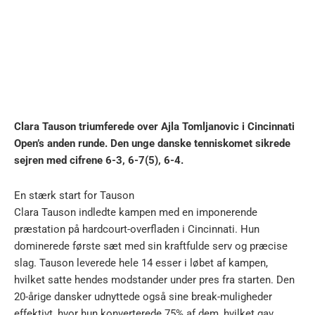
Clara Tauson triumferede over Ajla Tomljanovic i Cincinnati
Open’s anden runde. Den unge danske tenniskomet sikrede
sejren med cifrene 6-3, 6-7(5), 6-4.
En stærk start for Tauson
Clara Tauson indledte kampen med en imponerende
præstation på hardcourt-overfladen i Cincinnati. Hun
dominerede første sæt med sin kraftfulde serv og præcise
slag. Tauson leverede hele 14 esser i løbet af kampen,
hvilket satte hendes modstander under pres fra starten. Den
20-årige dansker udnyttede også sine break-muligheder
effektivt, hvor hun konverterede 75% af dem, hvilket gav