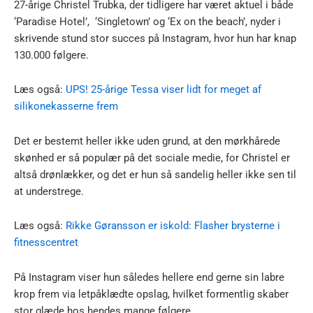
27-årige Christel Trubka, der tidligere har været aktuel i både
‘Paradise Hotel’, ‘Singletown’ og ‘Ex on the beach’, nyder i
skrivende stund stor succes på Instagram, hvor hun har knap
130.000 følgere.
Læs også:
UPS! 25-årige Tessa viser lidt for meget af
silikonekasserne frem
Det er bestemt heller ikke uden grund, at den mørkhårede
skønhed er så populær på det sociale medie, for Christel er
altså drønlækker, og det er hun så sandelig heller ikke sen til
at understrege.
Læs også:
Rikke Gøransson er iskold: Flasher brysterne i
fitnesscentret
På Instagram viser hun således hellere end gerne sin labre
krop frem via letpåklædte opslag, hvilket formentlig skaber
stor glæde hos hendes mange følgere.