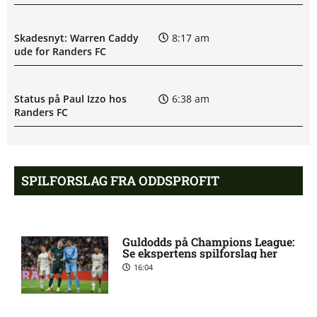
Skadesnyt: Warren Caddy
8:17 am
ude for Randers FC
Status på Paul Izzo hos
6:38 am
Randers FC
Superligaen – AC Horsens
6:15 am
mod Brøndby IF: Optakt,
SPILFORSLAG FRA ODDSPROFIT
forventede opstillinger,
skader og karantæner
[2026/08/09]
Guldodds på Champions League:
Se ekspertens spilforslag her
Superligaen – Randers FC
6:08 am
16:04
mod Lyngby Boldklub:
Optakt, forventede
opstillinger, skader og
karantæner [2026/08/09]