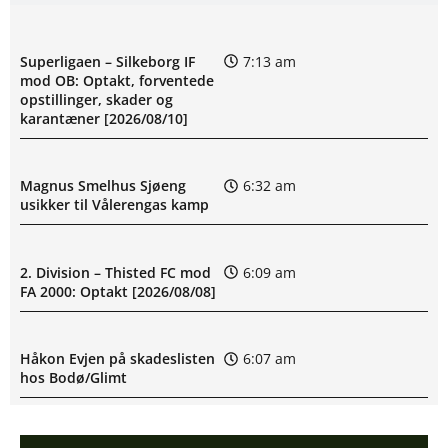
Superligaen – Silkeborg IF
7:13 am
mod OB: Optakt, forventede
opstillinger, skader og
karantæner [2026/08/10]
Magnus Smelhus Sjøeng
6:32 am
usikker til Vålerengas kamp
2. Division – Thisted FC mod
6:09 am
FA 2000: Optakt [2026/08/08]
Håkon Evjen på skadeslisten
6:07 am
hos Bodø/Glimt
August Mikkelsen ude med
8:33 pm