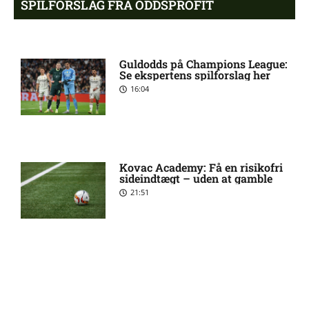
SPILFORSLAG FRA ODDSPROFIT
skade for Bodø/Glimt
1. Division – FC Fredericia
8:12 pm
Guldodds på Champions League:
mod Vendsyssel FF: Optakt,
Se ekspertens spilforslag her
forventede opstillinger
16:04
[2026/08/09]
Martin Ove Roseth
6:43 pm
skadesstatus hos Viking
Kovac Academy: Få en risikofri
sideindtægt – uden at gamble
21:51
Henrik Sælebakke Falchener i
5:51 pm
tvivl hos Viking
Ibrahim Cissé skade: status
4:39 pm
Guldodds på FC Barcelona –
hos AIK Stockholm
FCK – Se ekspertens spilforslag
her
13:41