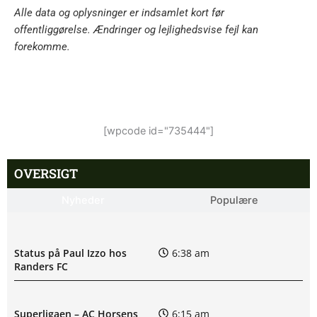
Alle data og oplysninger er indsamlet kort før
offentliggørelse. Ændringer og lejlighedsvise fejl kan
forekomme.
[wpcode id="735444"]
OVERSIGT
Nyheder
Populære
Status på Paul Izzo hos
6:38 am
Randers FC
Superligaen – AC Horsens
6:15 am