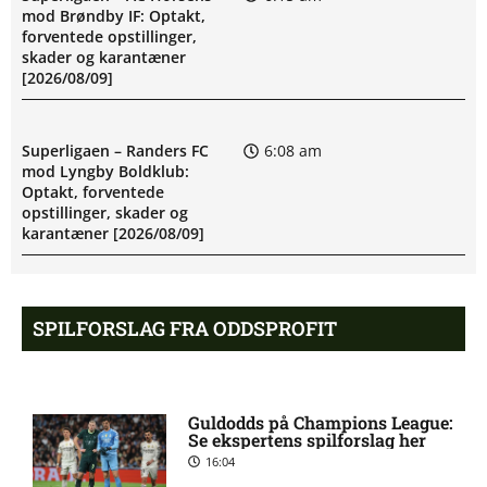
mod Brøndby IF: Optakt,
forventede opstillinger,
skader og karantæner
[2026/08/09]
Superligaen – Randers FC
6:08 am
mod Lyngby Boldklub:
Optakt, forventede
opstillinger, skader og
karantæner [2026/08/09]
Pontus Anders Rödin misser
5:44 am
SPILFORSLAG FRA ODDSPROFIT
kamp for Silkeborg IF
1. Division – Hvidovre IF mod
5:31 am
Guldodds på Champions League:
Esbjerg fB: Optakt
Se ekspertens spilforslag her
[2026/08/09]
16:04