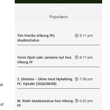
Nyheder
Populære
Tim Freriks (Viborg FF):
9:11 pm
skadesstatus
Yonis Njoh ude: seneste nyt hos
8:17 pm
Viborg FF
2. Division – Skive mod Nykøbing
7:58 pm
FC: Optakt [2026/08/08]
gå
M. Riahi skadesstatus hos Viborg
6:25 pm
 at
FF