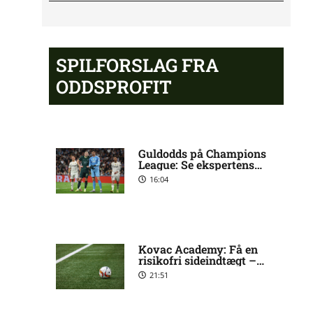
Opdatering: Isak Aron Sjong
6:09 pm
skade hos Bodø/Glimt
SPILFORSLAG FRA
ODDSPROFIT
Eliteserien – Valerenga mod
4:43 pm
Bodo/Glimt: Optakt, forventede
opstillinger, skader og
karantæner [2026/08/08]
Guldodds på Champions
League: Se ekspertens
spilforslag her
16:04
2. Division – VSK Århus mod
12:26 pm
Fremad Amager: Optakt, skader
og karantæner [2026/08/08]
Kovac Academy: Få en
risikofri sideindtægt –
1. Division – Hobro IK mod AB:
9:11 am
uden at gamble
Optakt, skader og karantæner
21:51
[2026/08/08]