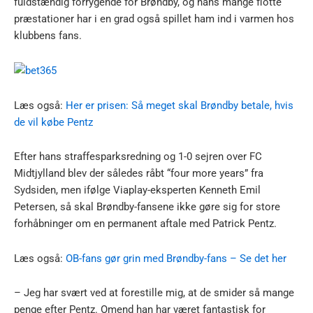
fuldstændig forrygende for Brøndby, og hans mange flotte
præstationer har i en grad også spillet ham ind i varmen hos
klubbens fans.
Læs også:
Her er prisen: Så meget skal Brøndby betale, hvis
de vil købe Pentz
Efter hans straffesparksredning og 1-0 sejren over FC
Midtjylland blev der således råbt “four more years” fra
Sydsiden, men ifølge Viaplay-eksperten Kenneth Emil
Petersen, så skal Brøndby-fansene ikke gøre sig for store
forhåbninger om en permanent aftale med Patrick Pentz.
Læs også:
OB-fans gør grin med Brøndby-fans – Se det her
– Jeg har svært ved at forestille mig, at de smider så mange
penge efter Pentz. Omend han har været fantastisk for