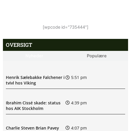
[wpcode id="735444"]
OVERSIGT
Nyheder
Populære
Henrik Sælebakke Falchener i
5:51 pm
tvivl hos Viking
Ibrahim Cissé skade: status
4:39 pm
hos AIK Stockholm
Charlie Steven Brian Pavey
4:07 pm