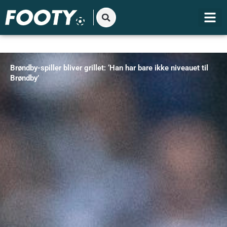
Gå
til
indholdet
Brøndby-spiller bliver grillet: ‘Han har bare ikke niveauet til
Brøndby’