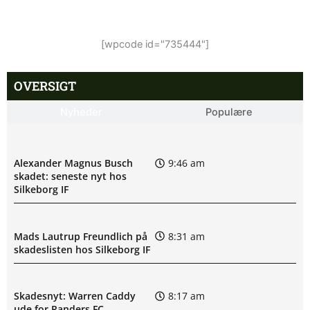
[wpcode id="735444"]
OVERSIGT
Nyheder
Populære
Alexander Magnus Busch
9:46 am
skadet: seneste nyt hos
Silkeborg IF
Mads Lautrup Freundlich på
8:31 am
skadeslisten hos Silkeborg IF
Skadesnyt: Warren Caddy
8:17 am
ude for Randers FC