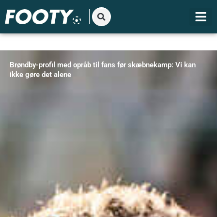
Gå
til
indholdet
Brøndby-profil med opråb til fans før skæbnekamp: Vi kan
ikke gøre det alene