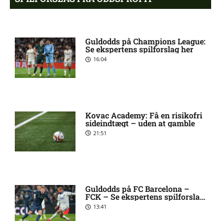
1. Division – Hvidovre IF mod
5:31 am
Guldodds på Champions League:
Esbjerg fB: Optakt
Se ekspertens spilforslag her
[2026/08/09]
16:04
Tim Freriks (Viborg FF):
9:11 pm
skadesstatus
Kovac Academy: Få en risikofri
sideindtægt – uden at gamble
Yonis Njoh ude: seneste nyt
8:17 pm
21:51
hos Viborg FF
2. Division – Skive mod
7:58 pm
Nykøbing FC: Optakt
[2026/08/08]
Guldodds på FC Barcelona –
FCK – Se ekspertens spilforslag
her
13:41
M. Riahi skadesstatus hos
6:25 pm