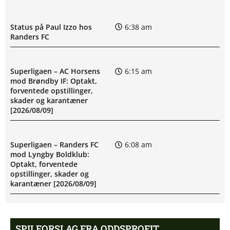
Status på Paul Izzo hos
6:38 am
Randers FC
Superligaen – AC Horsens
6:15 am
mod Brøndby IF: Optakt,
forventede opstillinger,
skader og karantæner
[2026/08/09]
Superligaen – Randers FC
6:08 am
mod Lyngby Boldklub:
Optakt, forventede
opstillinger, skader og
karantæner [2026/08/09]
Pontus Anders Rödin misser
5:44 am
SPILFORSLAG FRA ODDSPROFIT
kamp for Silkeborg IF